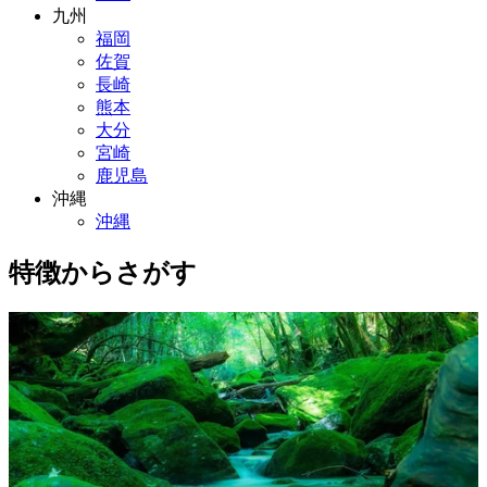
九州
福岡
佐賀
長崎
熊本
大分
宮崎
鹿児島
沖縄
沖縄
特徴からさがす