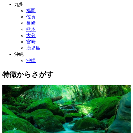
九州
福岡
佐賀
長崎
熊本
大分
宮崎
鹿児島
沖縄
沖縄
特徴からさがす