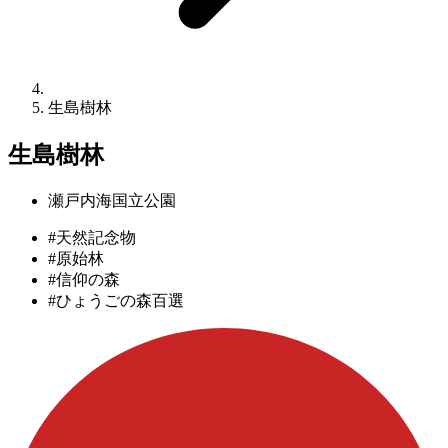
生島樹林
生島樹林
瀬戸内海国立公園
#天然記念物
#原始林
#信仰の森
#ひょうごの森百選