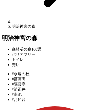
明治神宮の森
明治神宮の森
森林浴の森100選
バリアフリー
トイレ
売店
#永遠の杜
#菖蒲田
#隔雲亭
#清正井
#南池
#お釣台