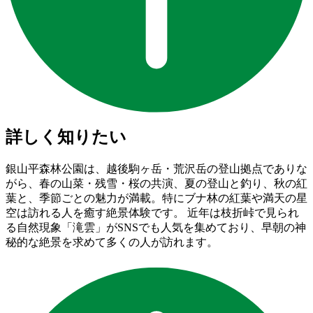
詳しく知りたい
銀山平森林公園は、越後駒ヶ岳・荒沢岳の登山拠点でありな
がら、春の山菜・残雪・桜の共演、夏の登山と釣り、秋の紅
葉と、季節ごとの魅力が満載。特にブナ林の紅葉や満天の星
空は訪れる人を癒す絶景体験です。 近年は枝折峠で見られ
る自然現象「滝雲」がSNSでも人気を集めており、早朝の神
秘的な絶景を求めて多くの人が訪れます。