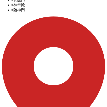
#神幸殿
#随神門