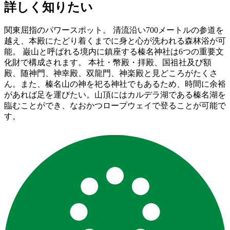
詳しく知りたい
関東屈指のパワースポット。 清流沿い700メートルの参道を
越え、本殿にたどり着くまでに身と心が洗われる森林浴が可
能。 巌山と呼ばれる境内に鎮座する榛名神社は6つの重要文
化財で構成されます。 本社・幣殿・拝殿、国祖社及び額
殿、随神門、神幸殿、双龍門、神楽殿と見どころがたくさ
ん。また、榛名山の神を祀る神社でもあるため、時間に余裕
があれば足を運びたい。山頂にはカルデラ湖である榛名湖を
臨むことができ、なおかつロープウェイで登ることが可能で
す。