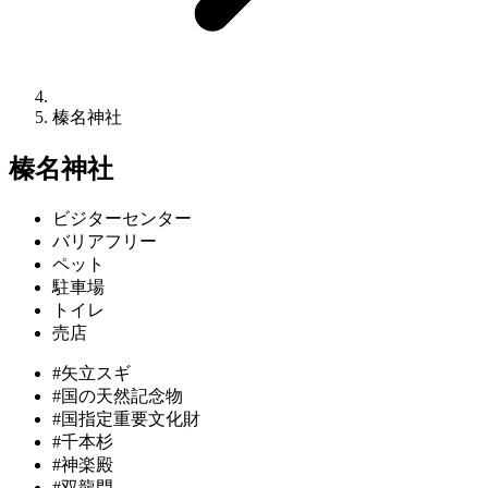
榛名神社
榛名神社
ビジターセンター
バリアフリー
ペット
駐車場
トイレ
売店
#矢立スギ
#国の天然記念物
#国指定重要文化財
#千本杉
#神楽殿
#双龍門