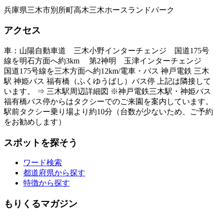
兵庫県三木市別所町高木三木ホースランドパーク
アクセス
車：山陽自動車道 三木小野インターチェンジ 国道175号
線を明石方面へ約3km 第2神明 玉津インターチェンジ
国道175号線を三木方面へ約12km/電車・バス 神戸電鉄 三木
駅 神姫バス 福有橋（ふくゆうばし）バス停 上記は隣接して
います。 ⇒ 三木駅周辺詳細図 ※神戸電鉄三木駅・神姫バス
福有橋バス停からはタクシーでのご来園を案内しています。
駅前タクシー乗り場より約10分（台数が少ないため、ご予約
をお勧めします）
スポットを探そう
ワード検索
都道府県から探す
特徴から探す
もりくるマガジン