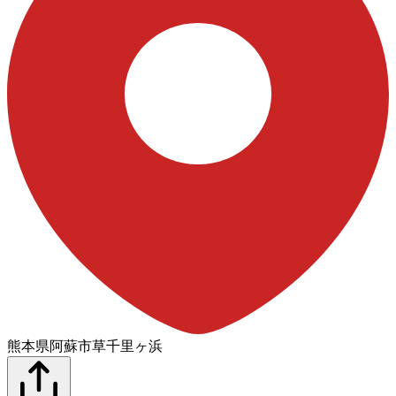
熊本県阿蘇市草千里ヶ浜