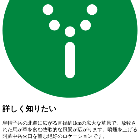
詳しく知りたい
烏帽子岳の北麓に広がる直径約1kmの広大な草原で、放牧さ
れた馬が草を食む牧歌的な風景が広がります。噴煙を上げる
阿蘇中岳火口を望む絶好のロケーションです。