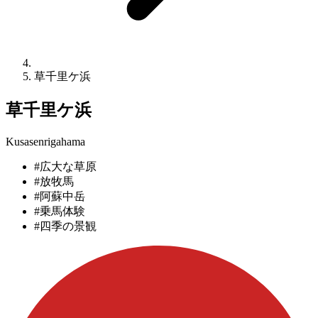
草千里ケ浜
草千里ケ浜
Kusasenrigahama
#広大な草原
#放牧馬
#阿蘇中岳
#乗馬体験
#四季の景観