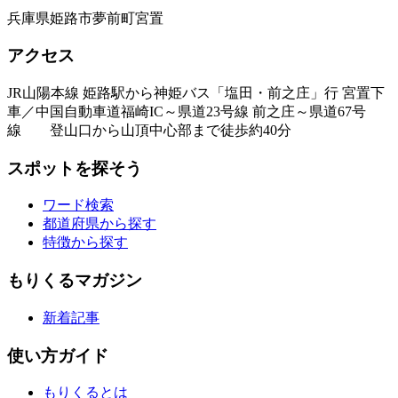
兵庫県姫路市夢前町宮置
アクセス
JR山陽本線 姫路駅から神姫バス「塩田・前之庄」行 宮置下
車／中国自動車道福崎IC～県道23号線 前之庄～県道67号
線 登山口から山頂中心部まで徒歩約40分
スポットを探そう
ワード検索
都道府県から探す
特徴から探す
もりくるマガジン
新着記事
使い方ガイド
もりくるとは