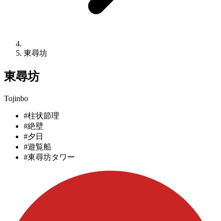
東尋坊
東尋坊
Tojinbo
#柱状節理
#絶壁
#夕日
#遊覧船
#東尋坊タワー