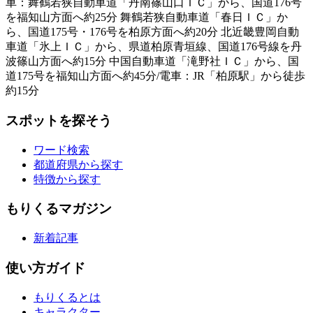
車：舞鶴若狭自動車道「丹南篠山口ＩＣ」から、国道176号
を福知山方面へ約25分 舞鶴若狭自動車道「春日ＩＣ」か
ら、国道175号・176号を柏原方面へ約20分 北近畿豊岡自動
車道「氷上ＩＣ」から、県道柏原青垣線、国道176号線を丹
波篠山方面へ約15分 中国自動車道「滝野社ＩＣ」から、国
道175号を福知山方面へ約45分/電車：JR「柏原駅」から徒歩
約15分
スポットを探そう
ワード検索
都道府県から探す
特徴から探す
もりくるマガジン
新着記事
使い方ガイド
もりくるとは
キャラクター