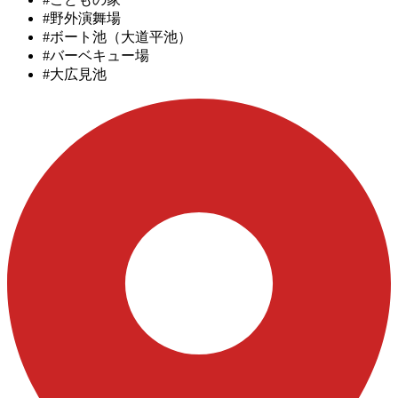
#野外演舞場
#ボート池（大道平池）
#バーベキュー場
#大広見池