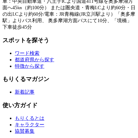
車：中央自動車道・八王子ICより国道411号線を奥多摩湖方
面へ45㎞（約100分） または圏央道・青梅I.Cより約60分・日
の出I.Cより約60分/電車：JR青梅線(JR立川駅より）「奥多摩
駅」よりバス利用、 奥多摩湖方面バスにて10分、「境橋」
下車徒歩45分
スポットを探そう
ワード検索
都道府県から探す
特徴から探す
もりくるマガジン
新着記事
使い方ガイド
もりくるとは
キャラクター
協賛募集