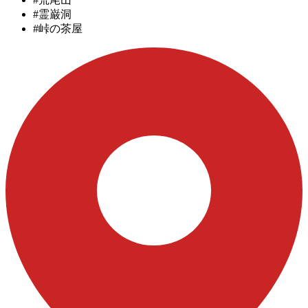
#霊巌洞
#峠の茶屋