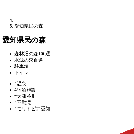
愛知県民の森
愛知県民の森
森林浴の森100選
水源の森百選
駐車場
トイレ
#温泉
#宿泊施設
#大津谷川
#不動滝
#モリトピア愛知