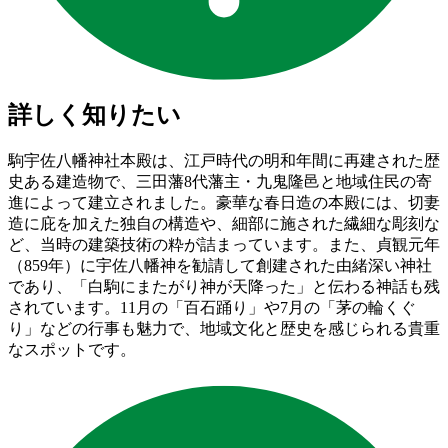
詳しく知りたい
駒宇佐八幡神社本殿は、江戸時代の明和年間に再建された歴
史ある建造物で、三田藩8代藩主・九鬼隆邑と地域住民の寄
進によって建立されました。豪華な春日造の本殿には、切妻
造に庇を加えた独自の構造や、細部に施された繊細な彫刻な
ど、当時の建築技術の粋が詰まっています。また、貞観元年
（859年）に宇佐八幡神を勧請して創建された由緒深い神社
であり、「白駒にまたがり神が天降った」と伝わる神話も残
されています。11月の「百石踊り」や7月の「茅の輪くぐ
り」などの行事も魅力で、地域文化と歴史を感じられる貴重
なスポットです。