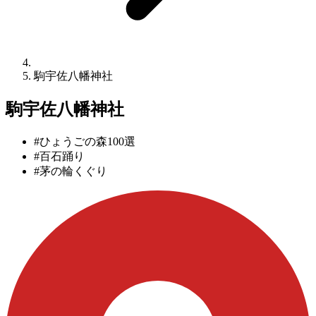
駒宇佐八幡神社
駒宇佐八幡神社
#ひょうごの森100選
#百石踊り
#茅の輪くぐり