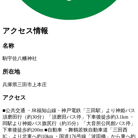
アクセス情報
名称
駒宇佐八幡神社
所在地
兵庫県三田市上本庄
アクセス
■公共交通 ・JR福知山線・神戸電鉄「三田駅」より神姫バス
須磨田行（約30分）「須磨田バス停」下車後徒歩約3.1km ・
同駅より神姫バス旗尻行（約35分）「大音所公民館バス停」
下車後徒歩約200m ■自動車 ・舞鶴若狭自動車道「三田西
IC」より北東へ約10km ・国道176号線「波田橋」から東へ約