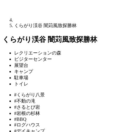
くらがり渓谷 闇苅風致探勝林
くらがり渓谷 闇苅風致探勝林
レクリエーションの森
ビジターセンター
展望台
キャンプ
駐車場
トイレ
#くらがり八景
#不動の滝
#さるとび岩
#岩根の杉林
#BBQ
#ログハウス
#デイキャンプ