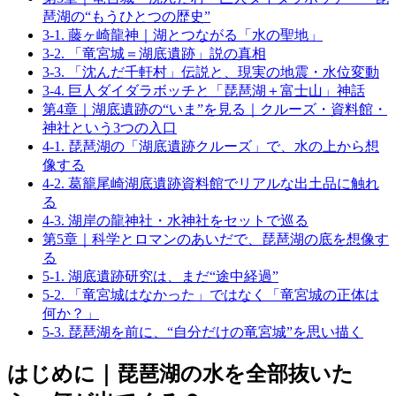
琶湖の“もうひとつの歴史”
3-1. 藤ヶ崎龍神｜湖とつながる「水の聖地」
3-2. 「竜宮城＝湖底遺跡」説の真相
3-3. 「沈んだ千軒村」伝説と、現実の地震・水位変動
3-4. 巨人ダイダラボッチと「琵琶湖＋富士山」神話
第4章｜湖底遺跡の“いま”を見る｜クルーズ・資料館・
神社という3つの入口
4-1. 琵琶湖の「湖底遺跡クルーズ」で、水の上から想
像する
4-2. 葛籠尾崎湖底遺跡資料館でリアルな出土品に触れ
る
4-3. 湖岸の龍神社・水神社をセットで巡る
第5章｜科学とロマンのあいだで、琵琶湖の底を想像す
る
5-1. 湖底遺跡研究は、まだ“途中経過”
5-2. 「竜宮城はなかった」ではなく「竜宮城の正体は
何か？」
5-3. 琵琶湖を前に、“自分だけの竜宮城”を思い描く
はじめに｜琵琶湖の水を全部抜いた