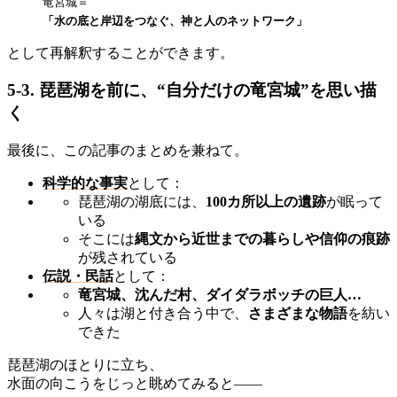
竜宮城＝
「水の底と岸辺をつなぐ、神と人のネットワーク」
として再解釈することができます。
5-3. 琵琶湖を前に、“自分だけの竜宮城”を思い描
く
最後に、この記事のまとめを兼ねて。
科学的な事実
として：
琵琶湖の湖底には、
100カ所以上の遺跡
が眠って
いる
そこには
縄文から近世までの暮らしや信仰の痕跡
が残されている
伝説・民話
として：
竜宮城、沈んだ村、ダイダラボッチの巨人…
人々は湖と付き合う中で、
さまざまな物語
を紡い
できた
琵琶湖のほとりに立ち、
水面の向こうをじっと眺めてみると——