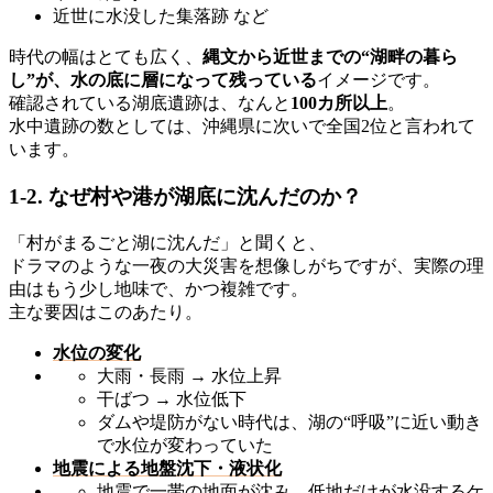
近世に水没した集落跡 など
時代の幅はとても広く、
縄文から近世までの“湖畔の暮ら
し”が、水の底に層になって残っている
イメージです。
確認されている湖底遺跡は、なんと
100カ所以上
。
水中遺跡の数としては、沖縄県に次いで全国2位と言われて
います。
1-2. なぜ村や港が湖底に沈んだのか？
「村がまるごと湖に沈んだ」と聞くと、
ドラマのような一夜の大災害を想像しがちですが、実際の理
由はもう少し地味で、かつ複雑です。
主な要因はこのあたり。
水位の変化
大雨・長雨 → 水位上昇
干ばつ → 水位低下
ダムや堤防がない時代は、湖の“呼吸”に近い動き
で水位が変わっていた
地震による地盤沈下・液状化
地震で一帯の地面が沈み、低地だけが水没するケ