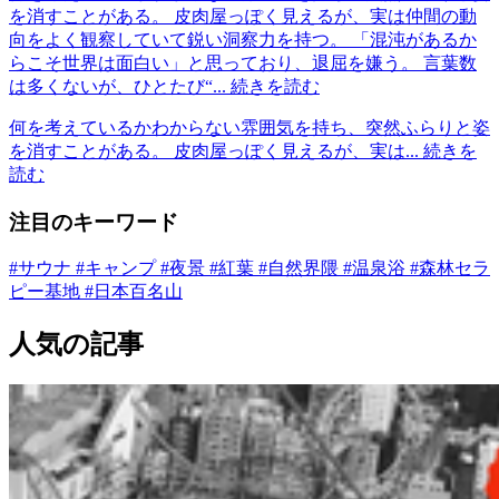
を消すことがある。 皮肉屋っぽく見えるが、実は仲間の動
向をよく観察していて鋭い洞察力を持つ。 「混沌があるか
らこそ世界は面白い」と思っており、退屈を嫌う。 言葉数
は多くないが、ひとたび“...
続きを読む
何を考えているかわからない雰囲気を持ち、突然ふらりと姿
を消すことがある。 皮肉屋っぽく見えるが、実は...
続きを
読む
注目のキーワード
#サウナ
#キャンプ
#夜景
#紅葉
#自然界隈
#温泉浴
#森林セラ
ピー基地
#日本百名山
人気の記事