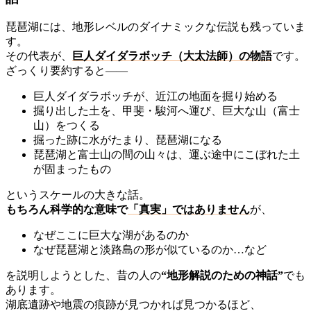
琵琶湖には、地形レベルのダイナミックな伝説も残っていま
す。
その代表が、
巨人ダイダラボッチ（大太法師）の物語
です。
ざっくり要約すると——
巨人ダイダラボッチが、近江の地面を掘り始める
掘り出した土を、甲斐・駿河へ運び、巨大な山（富士
山）をつくる
掘った跡に水がたまり、琵琶湖になる
琵琶湖と富士山の間の山々は、運ぶ途中にこぼれた土
が固まったもの
というスケールの大きな話。
もちろん科学的な意味で
「真実」ではありません
が、
なぜここに巨大な湖があるのか
なぜ琵琶湖と淡路島の形が似ているのか…など
を説明しようとした、昔の人の
“地形解説のための神話”
でも
あります。
湖底遺跡や地震の痕跡が見つかれば見つかるほど、