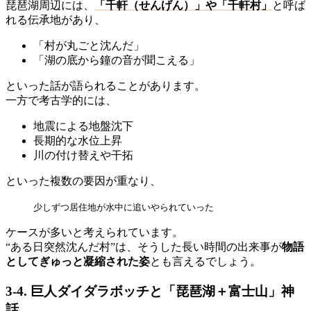
琵琶湖周辺には、
「千軒（せんげん）」や「千軒村」
と呼ば
れる伝承地があり、
「村が丸ごと沈んだ」
「湖の底から鐘の音が聞こえる」
といった話が語られることがあります。
一方で考古学的には、
地震による地盤沈下
長期的な水位上昇
川の付け替えや干拓
といった複数の要因が重なり、
少しずつ居住地が水中に追いやられていった
ケースが多いと考えられています。
“ある日突然沈んだ村”は、そうした長い時間の出来事が
物語
としてぎゅっと凝縮された姿
とも言えるでしょう。
3-4. 巨人ダイダラボッチと「琵琶湖＋富士山」神
話