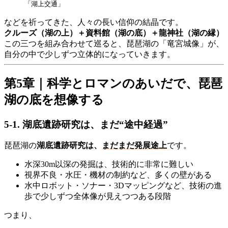
「湖上交通」
などを祈ってきた、人々の長い信仰の結晶です。
クルーズ（湖の上）＋資料館（湖の底）＋龍神社（湖の縁）
この三つを組み合わせて巡ると、琵琶湖の「竜宮城像」が、
自分の中で少しずつ立体的になっていきます。
第5章｜科学とロマンのあいだで、琵琶
湖の底を想像する
5-1. 湖底遺跡研究は、まだ“途中経過”
琵琶湖の
湖底遺跡研究は、
まだまだ発展途上
です。
水深30m以深の発掘は、技術的に非常に難しい
視界不良・水圧・機材の制約など、多くの壁がある
水中ロボット・ソナー・3Dマッピングなど、技術の進
歩で少しずつ全体像が見えつつある段階
つまり、