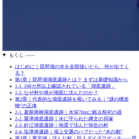
もくじ ――
はじめに｜琵琶湖の水を全部抜いたら、何が出てく
る？
第1章｜琵琶湖湖底遺跡とは？ まずは基礎知識から
1-1. 100カ所以上確認されている「湖底遺跡」
1-2. なぜ村や港が湖底に沈んだのか？
第2章｜代表的な湖底遺跡を覗いてみる｜“謎の構造
物”の正体
2-1. 葛籠尾崎湖底遺跡｜水深70mに眠る祭祀の器
2-2. 粟津湖底遺跡｜水に守られた縄文の貝塚
2-3. 針江湖底遺跡｜地震で沈んだ弥生の村
2-4. 塩津港遺跡｜湖上交通のハブだった“水の都”
第3章｜竜宮城・沈んだ村・巨人ダイダラボッチ——琵