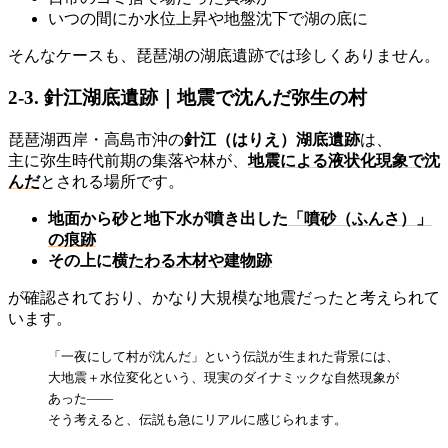
いつの間にか水位上昇や地盤沈下で湖の底に
そんなケースも、琵琶湖の湖底遺跡では珍しくありません。
2-3. 針江湖底遺跡｜地震で沈んだ弥生の村
琵琶湖西岸・高島市沖の
針江（はりえ）湖底遺跡
は、
主に弥生時代前期の集落や林が、
地震による液状化現象で沈
んだ
とされる場所です。
地面から砂と地下水が噴き出した
「噴砂（ふんさ）」
の痕跡
その上に
横たわる木材や建物跡
が確認されており、かなり大規模な地震だったと考えられて
います。
「一夜にして村が沈んだ」という伝説が生まれた背景には、
大地震＋水位変化という、現実のダイナミックな自然現象が
あった——
そう考えると、伝説も急にリアルに感じられます。