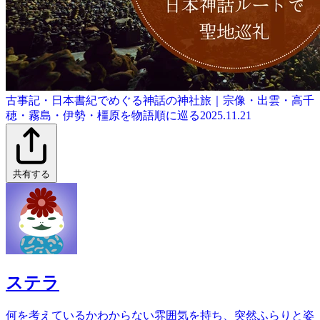
古事記・日本書紀でめぐる神話の神社旅｜宗像・出雲・高千
穂・霧島・伊勢・橿原を物語順に巡る
2025.11.21
共有する
ステラ
何を考えているかわからない雰囲気を持ち、突然ふらりと姿