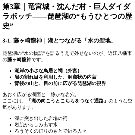
第3章｜竜宮城・沈んだ村・巨人ダイダ
ラボッチ——琵琶湖の“もうひとつの歴
史”
3-1. 藤ヶ崎龍神｜湖とつながる「水の聖地」
琵琶湖の“水の物語”を語るうえで外せないのが、近江八幡市
の
藤ヶ崎龍神
です。
湖岸の
小さな鳥居と祠（外宮）
岩の割れ目を利用した、
洞窟状の内宮
背後の山と、目の前に広がる琵琶湖の視界
あおく広がる湖面と、静かな岩穴。
ここには、
「湖の向こうとこちらをつなぐ通路」
のような空
気があります。
湖に突き出した岩場の祠
岩肌からしみ出す水
ろうそくの灯りのもとで祈る人々