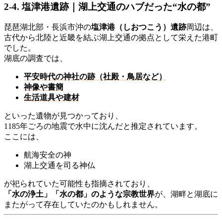
2-4. 塩津港遺跡｜湖上交通のハブだった“水の都”
琵琶湖北部・長浜市沖の
塩津港（しおつこう）遺跡
周辺は、
古代から北陸と近畿を結ぶ湖上交通の拠点として栄えた港町
でした。
湖底の調査では、
平安時代の神社の跡（社殿・鳥居など）
神像や書簡
生活道具や建材
といった遺物が見つかっており、
1185年ごろの地震で水中に沈んだと推定されています。
ここには、
航海安全の神
湖上交通を司る神仏
が祀られていた可能性も指摘されており、
「水の浄土」「水の都」のような宗教世界
が、湖畔と湖底に
またがって存在していたのかもしれません。