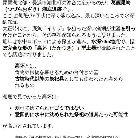
琵琶湖北部・長浜市湖北町の沖合に広がるのが、
葛籠尾崎
（つづらおざき）湖底遺跡
です。
ここは湖底がV字状に深く落ち込み、最も深いところで水深
約70m。
大正時代に、底魚「イサザ」を狙った深い漁網が
土器を引っ
かけたこと
から、その存在が知られるようになりました。
近年は水中ロボットによる探査が進み、
水深70m地点で、
ほ
ぼ完全な形の「高坏（たかつき）」型土器
が撮影されたこと
でも話題になりました。
高坏
とは、
食物や供物を載せるための台付きの器
古墳時代以降の祭祀具
としても使われたと考えら
れるもの
湖底で見つかった高坏は、
割れて捨てられた
ゴミではない
意図的に水中に沈められた祭祀の道具
だった可能性
が高いとされています。
湖底の「謎の構造物」や土器の一部は、竜宮城の柱ではな