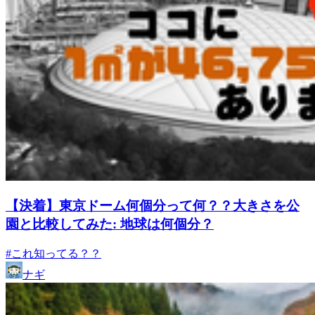
【決着】東京ドーム何個分って何？？大きさを公
園と比較してみた: 地球は何個分？
#これ知ってる？？
ナギ