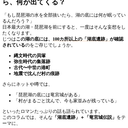
ら、何が出てくる？
「もし琵琶湖の水を全部抜いたら、湖の底には何が眠ってい
るんだろう？」
日本最大の湖・琵琶湖を前にすると、一度はそんな妄想をし
たくなります。
じつは
この湖の底には、
100カ所以上の「湖底遺跡」
が確認
されている
のをご存じでしょうか。
縄文時代の貝塚
弥生時代の集落跡
古代〜中世の港町
地震で沈んだ村の痕跡
さらにネットや噂では、
「琵琶湖の底には竜宮城がある」
「村がまるごと沈んで、今も家並みが残っている」
といったロマンたっぷりの話も語られています。
このコラムでは、そんな
「湖底遺跡」＋「竜宮城伝説」
をテ
ーマに、