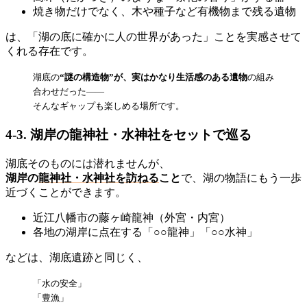
焼き物だけでなく、木や種子など有機物まで残る遺物
は、「湖の底に確かに人の世界があった」ことを実感させて
くれる存在です。
湖底の
“謎の構造物”が、実はかなり生活感のある遺物
の組み
合わせだった——
そんなギャップも楽しめる場所です。
4-3. 湖岸の龍神社・水神社をセットで巡る
湖底そのものには潜れませんが、
湖岸の
龍神社・水神社を訪ねる
こと
で、湖の物語にもう一歩
近づくことができます。
近江八幡市の藤ヶ崎龍神（外宮・内宮）
各地の湖岸に点在する「○○龍神」「○○水神」
などは、湖底遺跡と同じく、
「水の安全」
「豊漁」