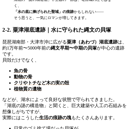
く、
「水の底に捧げられた聖域」の痕跡
かもしれない——
そう思うと、一気にロマンが増してきます。
2-2. 粟津湖底遺跡｜水に守られた縄文の貝塚
琵琶湖南部・大津市沖に広がる
粟津（あわづ）湖底遺跡
は、
約1万年前〜5000年前の
縄文早期〜中期の貝塚
が中心の遺跡
です。
貝殻だけでなく、
魚の骨
動物の骨
クリやトチなど木の実の殻
植物質の遺物
などが、湖水によって良好な状態で守られてきました。
「湖底の謎の構造物」と聞くと、巨大建築や人工の石組みを
想像しがちですが、
実際にはこうした
生活の痕跡の塊
もたくさんあります。
日常のゴミ捨て場だった貝塚が