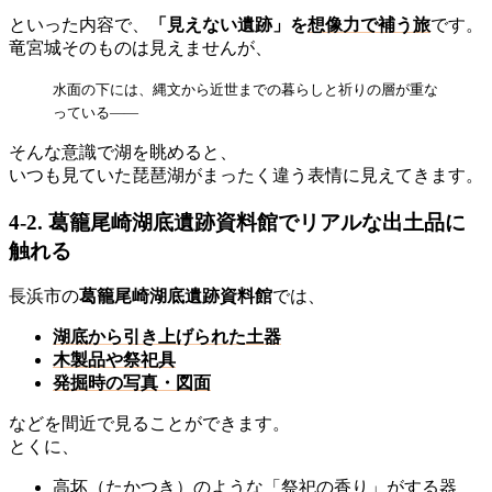
といった内容で、
「見えない遺跡」を
想像力で補う旅
です。
竜宮城そのものは見えませんが、
水面の下には、縄文から近世までの暮らしと祈りの層が重な
っている——
そんな意識で湖を眺めると、
いつも見ていた琵琶湖がまったく違う表情に見えてきます。
4-2. 葛籠尾崎湖底遺跡資料館でリアルな出土品に
触れる
長浜市の
葛籠尾崎湖底遺跡資料館
では、
湖底から引き上げられた土器
木製品や祭祀具
発掘時の写真・図面
などを間近で見ることができます。
とくに、
高坏（たかつき）のような「祭祀の香り」がする器