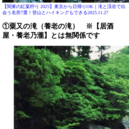
【関東の紅葉狩り 2025】東京から日帰りOK｜滝と渓谷で出
会う名所7選！登山とハイキングもできる
2025.11.27
①粟又の滝（養老の滝） ※【居酒
屋・養老乃瀧】とは無関係です