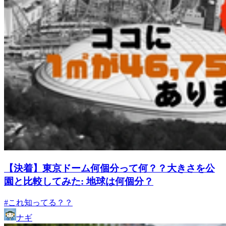
【決着】東京ドーム何個分って何？？大きさを公
園と比較してみた: 地球は何個分？
#これ知ってる？？
ナギ