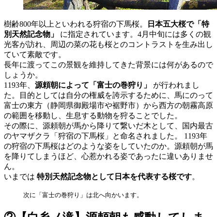
樹齢800年以上といわれる狩宿の下馬桜。
日本五大桜で「特
別天然記念物」
に指定されています。4月中旬には多くの観
光客が訪れ、周辺の菜の花も桜とのコントラストを生み出し
ていて素敵です。
長年に渡ってこの景観を維持してきた背景には何があるので
しょうか。
1193年、
源頼朝によって「富士の巻狩り」
が行われまし
た。目的としては自分の権威を誇示するために、馬にのって
富士の東方（静岡県御殿場市や裾野市）から西方の朝霧高原
の範囲を移動し、生息する動物を狩ることでした。
その際に、源頼朝が馬から降りて繋いだ木として、国内最古
のヤマザクラ「狩宿の下馬桜」と命名されました。 1193年
の狩宿の下馬桜はどのような姿をしていたのか。源頼朝が馬
を降りてしまうほど、心惹かれる姿であったに違いありませ
ん。
いまでは
特別天然記念物として日本を代表する桜です
。
次に「富士の巻狩り」は北へ向かいます。