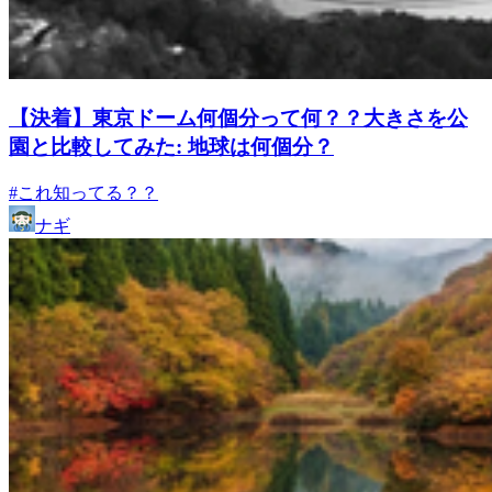
【決着】東京ドーム何個分って何？？大きさを公
園と比較してみた: 地球は何個分？
#これ知ってる？？
ナギ