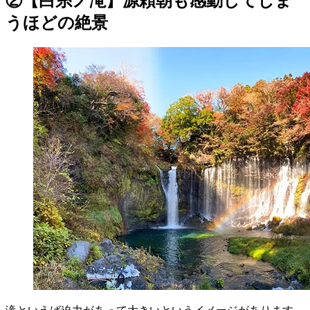
②【白糸ノ滝】源頼朝も感動してしま
うほどの絶景