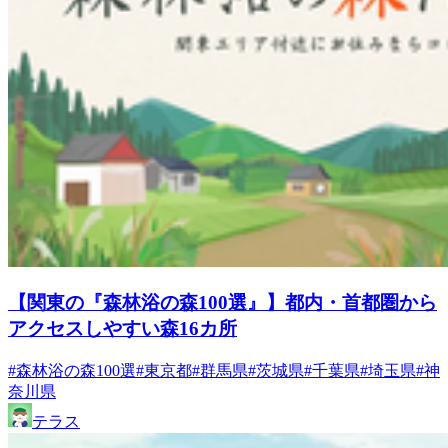
【関東の『森林浴の森100選』】都内・首都圏から
アクセスしやすい森16カ所
#森林浴の森100選
#東京都
#群馬県
#茨城県
#千葉県
#埼玉県
#神
奈川県
テラス