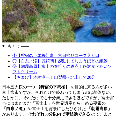
もくじ ――
①【狩宿の下馬桜】富士宮日帰りコース入り口
②【白糸ノ滝】源頼朝も感動してしまうほどの絶景
③【朝霧高原】富士の巻狩りの終点！絶対食べたいソ
フトクリーム
【おまけ】本栖湖へ！山梨県へ北上して20分
日本五大桜の一つ
【狩宿の下馬桜】
を目的に来る方が多い
富士宮市ですが、それだけで終わってしまうのは勿体ない。
たしかに、それだけでも十分満足できるほどですが、富士宮
市にはまだまだ「富士山」を世界遺産たらしめる要素の
「白糸ノ滝」
や富士山を背景にしたひらけた
「朝霧高原」
があります。
それぞれ30分以内で車移動できる
ので、まと