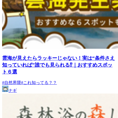
雲海が見えたらラッキーじゃない！実は“条件さえ
知っていれば”誰でも見られる⁉｜おすすめスポッ
ト６選
#自然界隈
#これ知ってる？？
ナギ