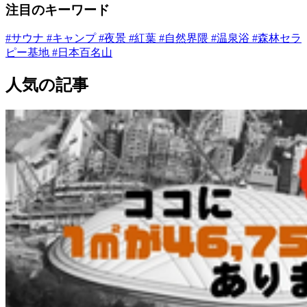
注目のキーワード
#サウナ
#キャンプ
#夜景
#紅葉
#自然界隈
#温泉浴
#森林セラ
ピー基地
#日本百名山
人気の記事