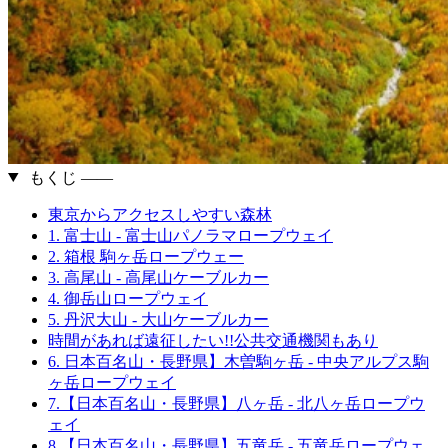
もくじ ――
東京からアクセスしやすい森林
1. 富士山 - 富士山パノラマロープウェイ
2. 箱根 駒ヶ岳ロープウェー
3. 高尾山 - 高尾山ケーブルカー
4. 御岳山ロープウェイ
5. 丹沢大山 - 大山ケーブルカー
時間があれば遠征したい!!公共交通機関もあり
6. 日本百名山・長野県】木曽駒ヶ岳 - 中央アルプス駒
ヶ岳ロープウェイ
7.【日本百名山・長野県】八ヶ岳 - 北八ヶ岳ロープウ
ェイ
8.【日本百名山・長野県】五竜岳 - 五竜岳ロープウェ