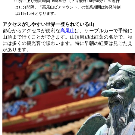
00分～上り最終時間16時30分 （下り最終16時50分） ※運行
は15分間隔。「高尾山ビアマウント」の営業期間は終発時刻
は21時15分となります。
アクセスがしやすい世界一登られている山
都心からアクセスが便利な
高尾山
は、ケーブルカーで手軽に
山頂まで行くことができます。山頂周辺は紅葉の名所で、秋
には多くの観光客で賑わいます。特に早朝の紅葉は見ごたえ
があります。