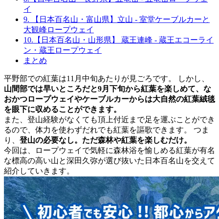
イ
9. 【日本百名山・富山県】立山 - 室堂ケーブルカーと
大観峰ロープウェイ
10.【日本百名山・山形県】 蔵王連峰 - 蔵王エコーライ
ン・蔵王ロープウェイ
まとめ
平野部での紅葉は11月中旬あたりが見ごろです。 しかし、
山間部では早いところだと9月下旬から紅葉を楽しめて、な
おかつロープウェイやケーブルカーからは大自然の紅葉絨毯
を眼下に収めることができます。
また、登山経験がなくても頂上付近まで足を運ぶことができ
るので、体力を使わずだれでも紅葉を謳歌できます。 つま
り、
登山の必要なし。ただ森林や紅葉を楽しむだけ。
今回は、ロープウェイで気軽に森林浴を愉しめる紅葉が有名
な標高の高い山と深田久弥が選び抜いた日本百名山を交えて
紹介していきます。