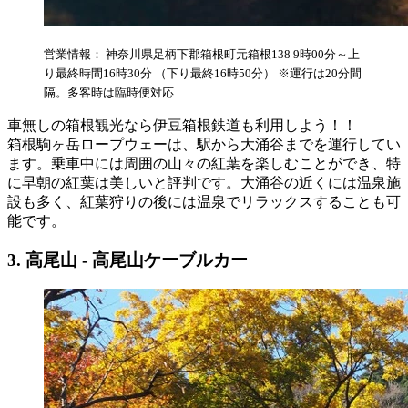
営業情報： 神奈川県足柄下郡箱根町元箱根138 9時00分～上
り最終時間16時30分 （下り最終16時50分） ※運行は20分間
隔。多客時は臨時便対応
車無しの箱根観光なら伊豆箱根鉄道も利用しよう！！
箱根駒ヶ岳ロープウェーは、駅から大涌谷までを運行してい
ます。乗車中には周囲の山々の紅葉を楽しむことができ、特
に早朝の紅葉は美しいと評判です。大涌谷の近くには温泉施
設も多く、紅葉狩りの後には温泉でリラックスすることも可
能です。
3. 高尾山 - 高尾山ケーブルカー