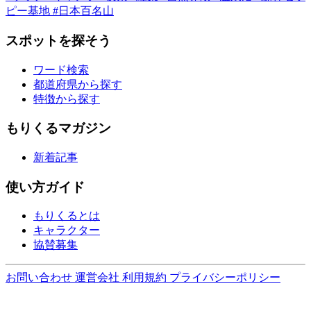
ピー基地
#日本百名山
スポットを探そう
ワード検索
都道府県から探す
特徴から探す
もりくるマガジン
新着記事
使い方ガイド
もりくるとは
キャラクター
協賛募集
お問い合わせ
運営会社
利用規約
プライバシーポリシー