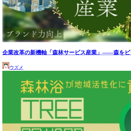
企業改革の新機軸「森林サービス産業」——森をビ
ウズメ