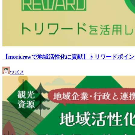
【moricrewで地域活性化に貢献】トリワードポ
ウズメ