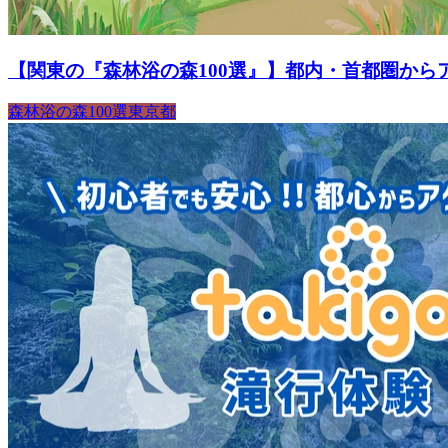
【関東の『森林浴の森100選』】都内・首都圏から
森林浴の森100選
東京都