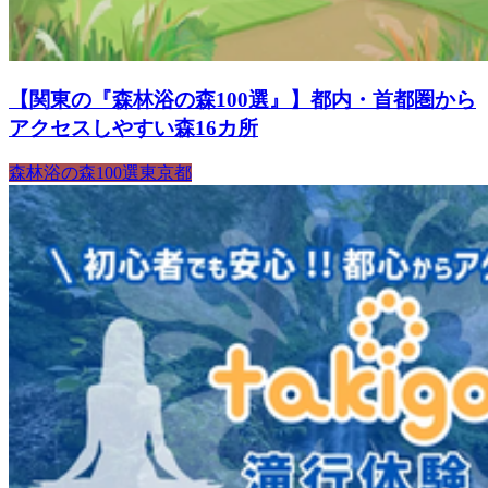
【関東の『森林浴の森100選』】都内・首都圏から
アクセスしやすい森16カ所
森林浴の森100選
東京都