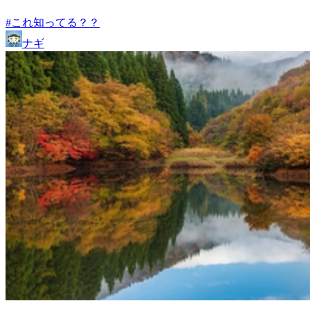
#これ知ってる？？
ナギ