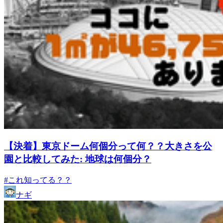
【決着】東京ドーム何個分って何？？大きさを公
園と比較してみた: 地球は何個分？
#これ知ってる？？
ナギ