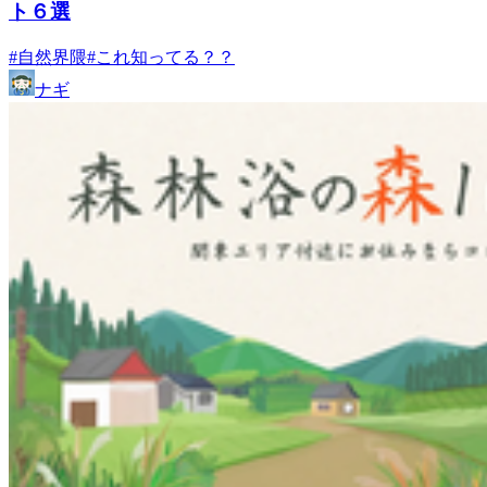
ト６選
#自然界隈
#これ知ってる？？
ナギ