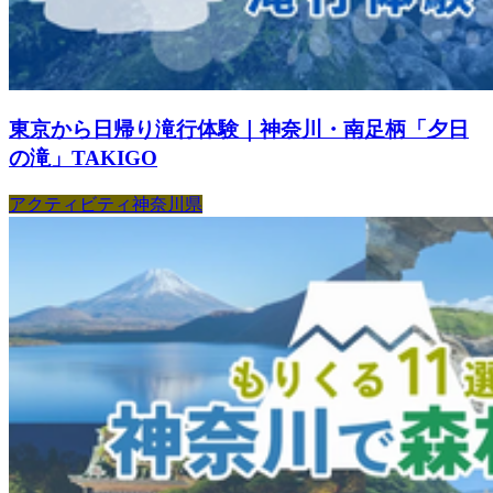
東京から日帰り滝行体験｜神奈川・南足柄「夕日
の滝」TAKIGO
アクティビティ
神奈川県