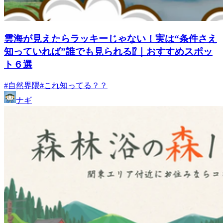
雲海が見えたらラッキーじゃない！実は“条件さえ
知っていれば”誰でも見られる⁉｜おすすめスポッ
ト６選
#自然界隈
#これ知ってる？？
ナギ