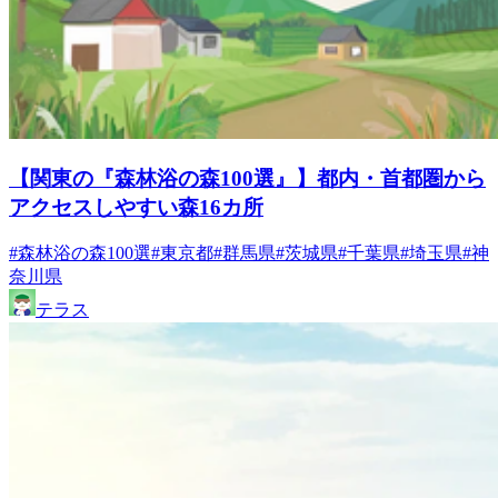
【関東の『森林浴の森100選』】都内・首都圏から
アクセスしやすい森16カ所
#森林浴の森100選
#東京都
#群馬県
#茨城県
#千葉県
#埼玉県
#神
奈川県
テラス