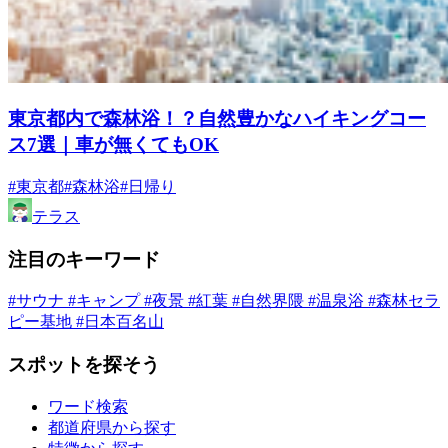
東京都内で森林浴！？自然豊かなハイキングコー
ス7選｜車が無くてもOK
#東京都
#森林浴
#日帰り
テラス
注目のキーワード
#サウナ
#キャンプ
#夜景
#紅葉
#自然界隈
#温泉浴
#森林セラ
ピー基地
#日本百名山
スポットを探そう
ワード検索
都道府県から探す