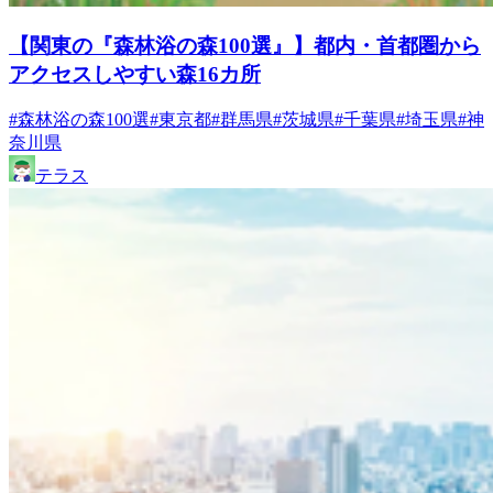
【関東の『森林浴の森100選』】都内・首都圏から
アクセスしやすい森16カ所
#森林浴の森100選
#東京都
#群馬県
#茨城県
#千葉県
#埼玉県
#神
奈川県
テラス