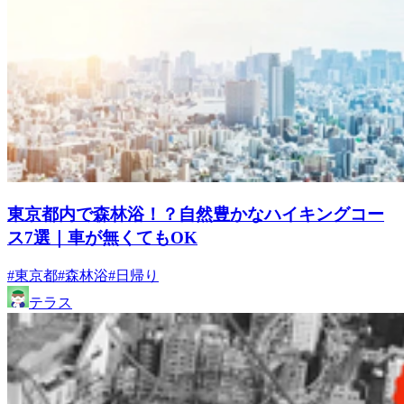
東京都内で森林浴！？自然豊かなハイキングコー
ス7選｜車が無くてもOK
#東京都
#森林浴
#日帰り
テラス