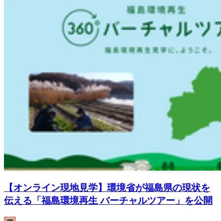
【オンライン現地見学】環境省が福島県の現状を
伝える「福島環境再生 バーチャルツアー」を公開