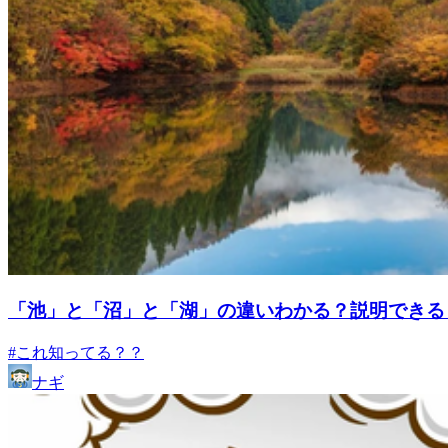
「池」と「沼」と「湖」の違いわかる？説明できる
#これ知ってる？？
ナギ