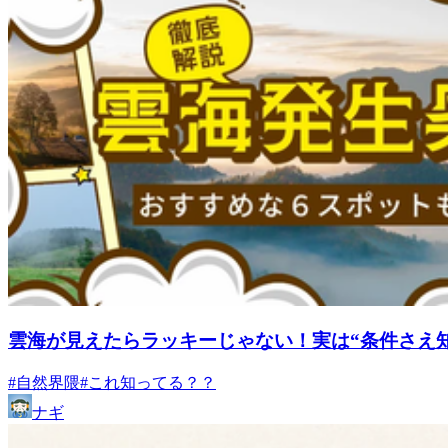
雲海が見えたらラッキーじゃない！実は“条件さえ
#自然界隈
#これ知ってる？？
ナギ