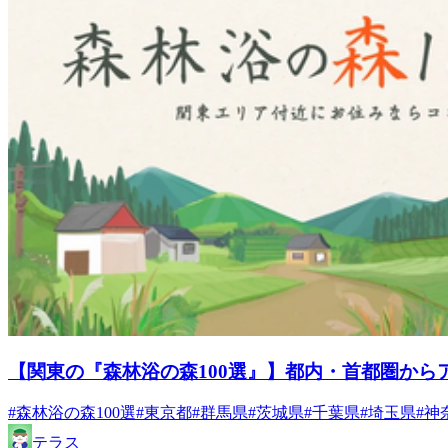
【関東の『森林浴の森100選』】都内・首都圏から
#森林浴の森100選
#東京都
#群馬県
#茨城県
#千葉県
#埼玉県
#神
テラス