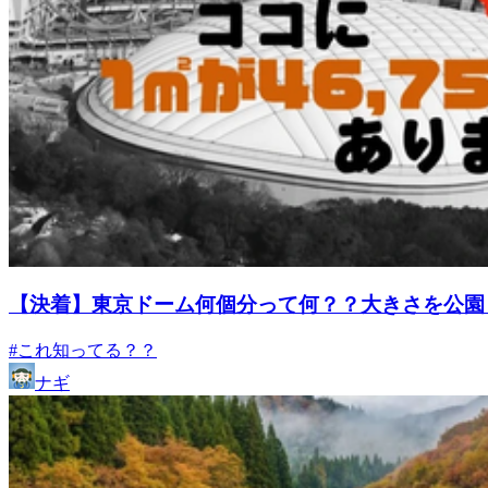
【決着】東京ドーム何個分って何？？大きさを公園と
#これ知ってる？？
ナギ