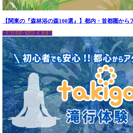
【関東の『森林浴の森100選』】都内・首都圏から
森林浴の森100選
東京都