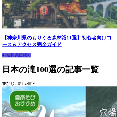
【神奈川県のもりくる森林浴11選】初心者向けコ
ース＆アクセス完全ガイド
神奈川県
日帰り
日本の滝100選の記事一覧
並び順: