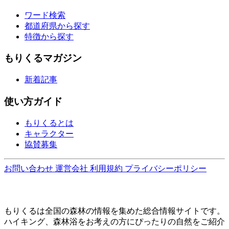
ワード検索
都道府県から探す
特徴から探す
もりくるマガジン
新着記事
使い方ガイド
もりくるとは
キャラクター
協賛募集
お問い合わせ
運営会社
利用規約
プライバシーポリシー
もりくるは全国の森林の情報を集めた総合情報サイトです。
ハイキング、森林浴をお考えの方にぴったりの自然をご紹介