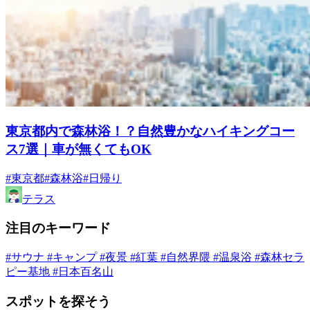
東京都内で森林浴！？自然豊かなハイキングコー
ス7選｜車が無くてもOK
#東京都
#森林浴
#日帰り
テラス
注目のキーワード
#サウナ
#キャンプ
#夜景
#紅葉
#自然界隈
#温泉浴
#森林セラ
ピー基地
#日本百名山
スポットを探そう