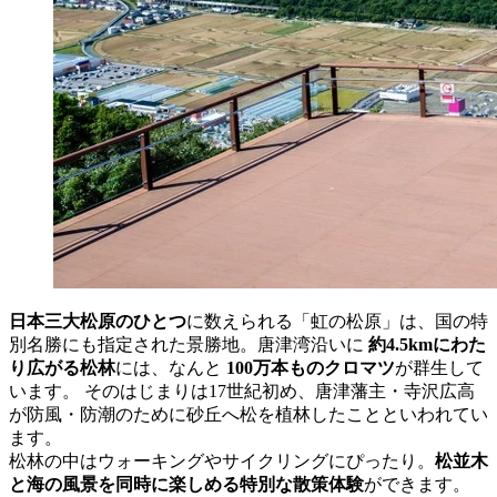
日本三大松原のひとつ
に数えられる「虹の松原」は、国の特
別名勝にも指定された景勝地。唐津湾沿いに
約4.5kmにわた
り広がる松林
には、なんと
100万本ものクロマツ
が群生して
います。 そのはじまりは17世紀初め、唐津藩主・寺沢広高
が防風・防潮のために砂丘へ松を植林したことといわれてい
ます。
松林の中はウォーキングやサイクリングにぴったり。
松並木
と海の風景を同時に楽しめる特別な散策体験
ができます。