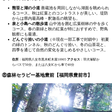
熊笹と湖の小道
善蔵池を周回しながら湖面を眺められ
るコース。秋は紅葉とのコントラストが美しい。堤防
からは県内最高峰・釈迦岳の眺望も。
泉と小島への散歩道
山中池を囲む広葉樹林の中を歩く
コース。春の新緑と秋の紅葉が特におすすめで、野鳥
観察にも最適。
どんぐり拾いの小道
（※現在一部工事で封鎖中） 初夏
の緑のトンネル、秋のどんぐり拾い、冬の山茶花と、
四季を通じて自然の変化を楽しめるやさしいコース。
住所
：福岡県八女市黒木町木屋10905
アクセス
：羽犬塚駅か
らバスで50分、または八女ICから車で40分
⑧森林セラピー基地豊前【福岡県豊前市】