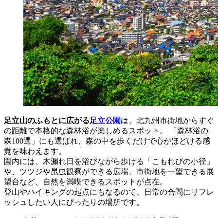
足立山のふもとに広がる
足立公園
は、北九州市街地からすぐ
の距離で本格的な森林浴が楽しめるスポット。 「森林浴の
森100選」にも選ばれ、森の中を歩くだけで心がほどける感
覚を味わえます。
園内には、木漏れ日を浴びながら歩ける「こもれびの小径」
や、ツツジや昆虫観察ができる広場、市街地を一望できる展
望台など、自然を満喫できるスポットが点在。
登山やハイキングの起点にもなるので、日常の合間にリフレ
ッシュしたい人にぴったりの場所です。