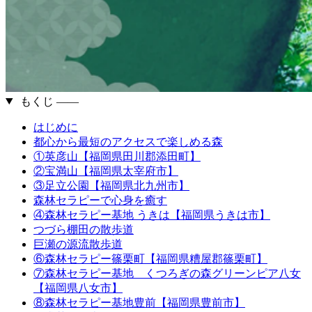
もくじ ――
はじめに
都心から最短のアクセスで楽しめる森
①英彦山【福岡県田川郡添田町】
②宝満山【福岡県太宰府市】
③足立公園【福岡県北九州市】
森林セラピーで心身を癒す
④森林セラピー基地 うきは【福岡県うきは市】
つづら棚田の散歩道
巨瀬の源流散歩道
⑥森林セラピー篠栗町【福岡県糟屋郡篠栗町】
⑦森林セラピー基地 くつろぎの森グリーンピア八女
【福岡県八女市】
⑧森林セラピー基地豊前【福岡県豊前市】