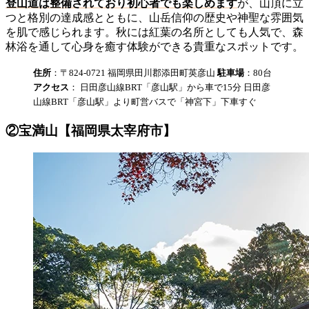
登山道は整備されており初心者でも楽しめます
が、山頂に立
つと格別の達成感とともに、山岳信仰の歴史や神聖な雰囲気
を肌で感じられます。秋には紅葉の名所としても人気で、森
林浴を通して心身を癒す体験ができる貴重なスポットです。
住所
：〒824-0721 福岡県田川郡添田町英彦山
駐車場
：80台
アクセス
： 日田彦山線BRT「彦山駅」から車で15分 日田彦
山線BRT「彦山駅」より町営バスで「神宮下」下車すぐ
②宝満山【福岡県太宰府市】