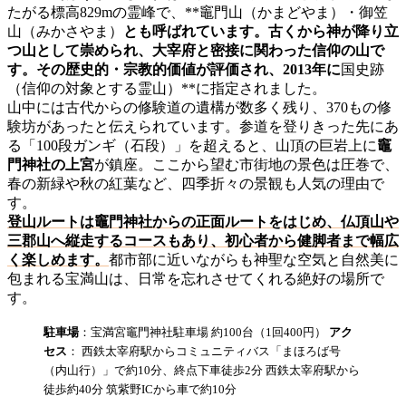
たがる標高829mの霊峰で、**竈門山（かまどやま）・御笠
山（みかさやま）
とも呼ばれています。古くから神が降り立
つ山として崇められ、大宰府と密接に関わった信仰の山で
す。その歴史的・宗教的価値が評価され、2013年に
国史跡
（信仰の対象とする霊山）**に指定されました。
山中には古代からの修験道の遺構が数多く残り、370もの修
験坊があったと伝えられています。参道を登りきった先にあ
る「100段ガンギ（石段）」を超えると、山頂の巨岩上に
竈
門神社の上宮
が鎮座。ここから望む市街地の景色は圧巻で、
春の新緑や秋の紅葉など、四季折々の景観も人気の理由で
す。
登山ルートは竈門神社からの正面ルートをはじめ、仏頂山や
三郡山へ縦走するコースもあり、初心者から健脚者まで幅広
く楽しめます。
都市部に近いながらも神聖な空気と自然美に
包まれる宝満山は、日常を忘れさせてくれる絶好の場所で
す。
駐車場
：宝満宮竈門神社駐車場 約100台（1回400円）
アク
セス
： 西鉄太宰府駅からコミュニティバス「まほろば号
（内山行）」で約10分、終点下車徒歩2分 西鉄太宰府駅から
徒歩約40分 筑紫野ICから車で約10分