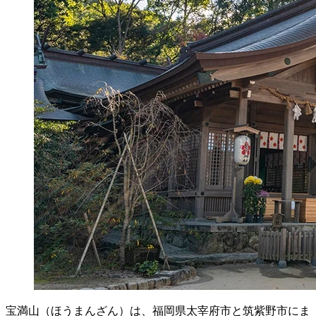
宝満山（ほうまんざん）は、福岡県太宰府市と筑紫野市にま