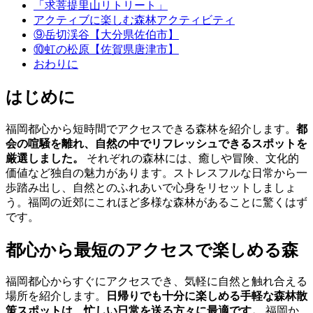
「求菩提里山リトリート」
アクティブに楽しむ森林アクティビティ
⑨岳切渓谷【大分県佐伯市】
⑩虹の松原【佐賀県唐津市】
おわりに
はじめに
福岡都心から短時間でアクセスできる森林を紹介します。
都
会の喧騒を離れ、自然の中でリフレッシュできるスポットを
厳選しました。
それぞれの森林には、癒しや冒険、文化的
価値など独自の魅力があります。ストレスフルな日常から一
歩踏み出し、自然とのふれあいで心身をリセットしましょ
う。福岡の近郊にこれほど多様な森林があることに驚くはず
です。
都心から最短のアクセスで楽しめる森
福岡都心からすぐにアクセスでき、気軽に自然と触れ合える
場所を紹介します。
日帰りでも十分に楽しめる手軽な森林散
策スポットは、忙しい日常を送る方々に最適です。
福岡か