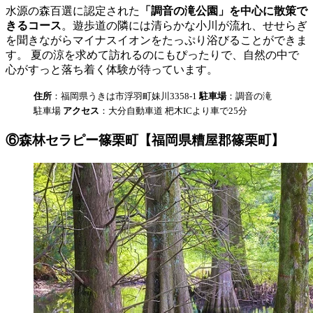
水源の森百選に認定された
「調音の滝公園」を中心に散策で
きるコース
。遊歩道の隣には清らかな小川が流れ、せせらぎ
を聞きながらマイナスイオンをたっぷり浴びることができま
す。 夏の涼を求めて訪れるのにもぴったりで、自然の中で
心がすっと落ち着く体験が待っています。
住所
：福岡県うきは市浮羽町妹川3358-1
駐車場
：調音の滝
駐車場
アクセス
：大分自動車道 杷木ICより車で25分
⑥森林セラピー篠栗町【福岡県糟屋郡篠栗町】