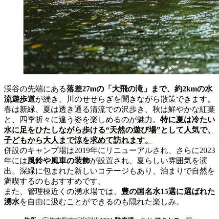
渓谷の先端にある
落差27mの「大飛の滝」まで、約2kmの水
流遊歩道
が続き、川のせせらぎを聞きながら散策できます。
春は新緑、夏は透き通る清流での沢歩き、秋は鮮やかな紅葉
と、四季折々に違う姿を楽しめるのが魅力。
特に夏は冷たい
水に足をひたしながら歩ける“天然の遊び場”として人気で、
子どもから大人まで涼を求めて訪れます。
併設のキャンプ場は2019年にリニューアルされ、さらに2023
年には
風鈴や風車の装飾
が設置され、夏らしい雰囲気を演
出。深緑に包まれた新しいコテージもあり、泊まりで自然を
満喫するのもおすすめです。
また、管理棟近くの湧水場では、
豊の国名水15選に選ばれた
湧水
を自由に汲むことができるのも隠れた楽しみ。