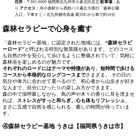
住所
：〒802-0000 福岡県北九州市小倉北区足立
駐車場
：あ
り
アクセス
：JR小倉駅から西鉄バス霧丘方面行「森林公園
入口」下車すぐ／北九州都市高速 紫川ICから車で約10分
森林セラピーで心身を癒す
「森林セラピー基地」に認定された地域には、
“森林セラピ
ーロード”
と呼ばれる特別な散策路があります。 どのコース
も自然の中を安心して歩けるように整備されていて、気軽に
森林浴を楽しめるのが魅力です。
それぞれのロードには
テーマや特徴
があり、短時間で歩ける
コースから本格的なロングコースまで
さまざま。 その日の
気分や体力に合わせて選べるので、初心者から山歩きが好き
な人まで、自分にぴったりの楽しみ方ができます。
森の中で深呼吸しながら、鳥の声や木々の香りに耳を澄ませ
れば、
ストレスがすっと和らぎ、心も体もリフレッシュ
。
まさに五感で自然を感じられる、癒しの時間が待っていま
す。
④森林セラピー基地 うきは【福岡県うきは市】