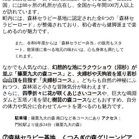
国」には88ヶ所の札所が点在し、全国から年間100万人以上
が訪れています。
町内には、森林セラピー基地に認定された全6つの「森林セ
ラピーロード」が整備されており、初心者から健脚派まで楽
しめるのが魅力です。
また、令和6年度からは「森林セラピー弁当」の販売もスタ
ート。散策後に食べる地元の味わいは、心も身体も満たして
くれます。
なかでも人気なのは、
幻想的な池にラクウショウ（沼杉）が
並ぶ「篠栗九大の森コース」
と、
夫婦杉や天狗岩を巡り若杉
山山頂を目指す「夫婦杉コース」
。どちらも自然の神秘にふ
れつつ、森林浴と小さな冒険気分が味わえます。
さらに、
四季折々に花が咲く
あじさいコース
や、巨大な鳴淵
ダムと五塔ノ滝を望む
樹芸の森コース
などもおすすめ。自分
の体力や気分に合わせてルートを選べるのも魅力です。
駐車場
：篠栗九大の森 南口など各コースにあり
アクセス
：
門松駅より徒歩24分（篠栗九大の森）
⑦森林セラピー基地 くつろぎの森グリーンピア