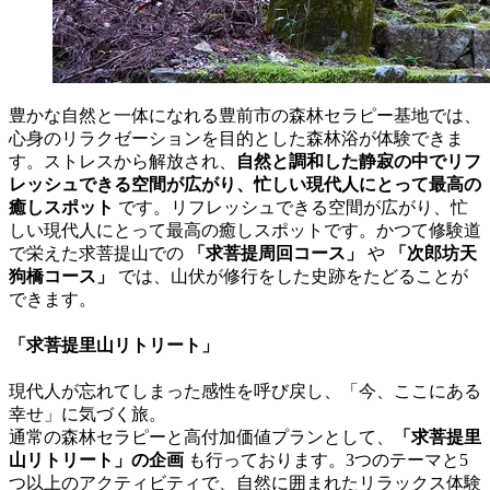
豊かな自然と一体になれる豊前市の森林セラピー基地では、
心身のリラクゼーションを目的とした森林浴が体験できま
す。ストレスから解放され、
自然と調和した静寂の中でリフ
レッシュできる空間が広がり、忙しい現代人にとって最高の
癒しスポット
です。リフレッシュできる空間が広がり、忙
しい現代人にとって最高の癒しスポットです。かつて修験道
で栄えた求菩提山での
「求菩提周回コース」
や
「次郎坊天
狗橋コース」
では、山伏が修行をした史跡をたどることが
できます。
「求菩提里山リトリート」
現代人が忘れてしまった感性を呼び戻し、「今、ここにある
幸せ」に気づく旅。
通常の森林セラピーと高付加価値プランとして、
「求菩提里
山リトリート」の企画
も行っております。3つのテーマと5
つ以上のアクティビティで、自然に囲まれたリラックス体験