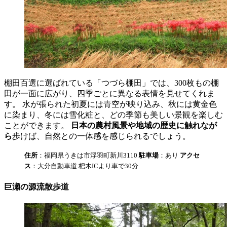
棚田百選に選ばれている「つづら棚田」では、300枚もの棚
田が一面に広がり、四季ごとに異なる表情を見せてくれま
す。 水が張られた初夏には青空が映り込み、秋には黄金色
に染まり、冬には雪化粧と、どの季節も美しい景観を楽しむ
ことができます。
日本の農村風景や地域の歴史に触れなが
ら
歩けば、自然との一体感を感じられるでしょう。
住所
：福岡県うきは市浮羽町新川3110
駐車場
：あり
アクセ
ス
：大分自動車道 杷木ICより車で30分
巨瀬の源流散歩道