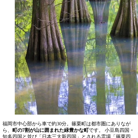
福岡市中心部から車で約30分。篠栗町は都市圏にありなが
ら、
町の7割が山に囲まれた緑豊かな町
です。 小豆島四国・
知多四国と並び「日本三大新四国」とされる霊場「篠栗四