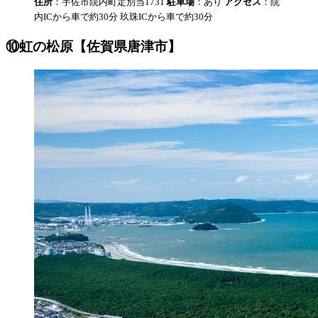
住所
：宇佐市院内町定別当1731
駐車場
：あり
アクセス
：院
内ICから車で約30分 玖珠ICから車で約30分
⑩虹の松原【佐賀県唐津市】