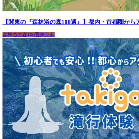
【関東の『森林浴の森100選』】都内・首都圏から
森林浴の森100選
東京都