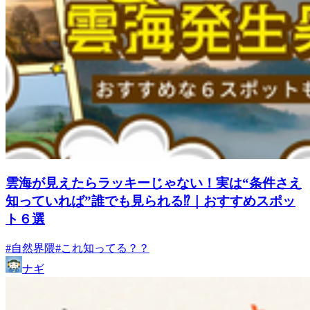
雲海が見えたらラッキーじゃない！実は“条件さえ
知っていれば”誰でも見られる⁉｜おすすめスポッ
ト６選
#自然界隈
#これ知ってる？？
ナギ