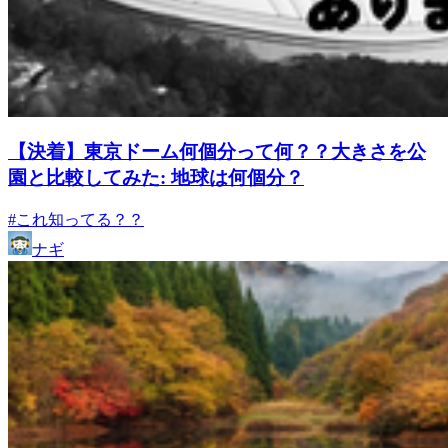
【決着】東京ドーム何個分って何？？大きさを公
園と比較してみた: 地球は何個分？
#これ知ってる？？
ナギ