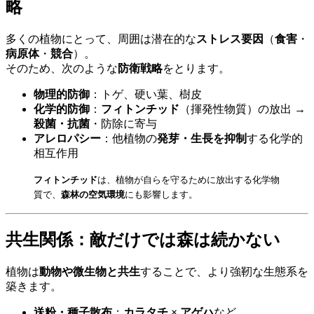
略
多くの植物にとって、周囲は潜在的な
ストレス要因
（
食害
・
病原体
・
競合
）。
そのため、次のような
防衛戦略
をとります。
物理的防御
：トゲ、硬い葉、樹皮
化学的防御
：
フィトンチッド
（揮発性物質）の放出 →
殺菌・抗菌
・防除に寄与
アレロパシー
：他植物の
発芽・生長を抑制
する化学的
相互作用
フィトンチッド
は、植物が自らを守るために放出する化学物
質で、
森林の空気環境
にも影響します。
共生関係：敵だけでは森は続かない
植物は
動物や微生物と共生
することで、より強靭な生態系を
築きます。
送粉・種子散布
：
カラタチ × アゲハ
など