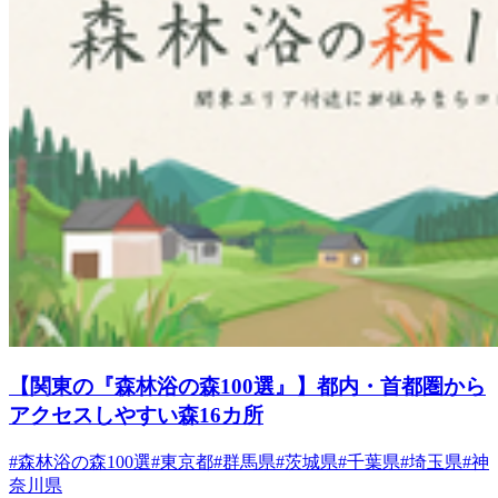
【関東の『森林浴の森100選』】都内・首都圏から
アクセスしやすい森16カ所
#森林浴の森100選
#東京都
#群馬県
#茨城県
#千葉県
#埼玉県
#神
奈川県