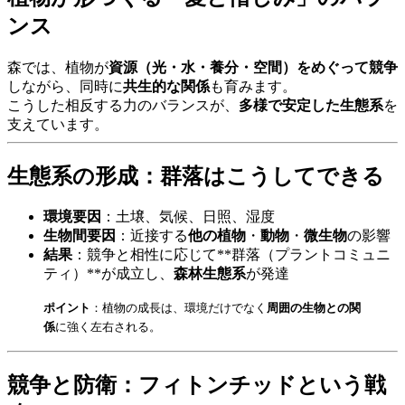
ンス
森では、植物が
資源（光・水・養分・空間）をめぐって競争
しながら、同時に
共生的な関係
も育みます。
こうした相反する力のバランスが、
多様で安定した生態系
を
支えています。
生態系の形成：群落はこうしてできる
環境要因
：土壌、気候、日照、湿度
生物間要因
：近接する
他の植物
・
動物
・
微生物
の影響
結果
：競争と相性に応じて**群落（プラントコミュニ
ティ）**が成立し、
森林生態系
が発達
ポイント
：植物の成長は、環境だけでなく
周囲の生物との関
係
に強く左右される。
競争と防衛：フィトンチッドという戦