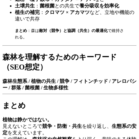
土壌共生
：
菌根菌
との共生で
養分吸収を効率化
植生の補完
：
クロマツ × アカマツ
など、立地や機能の
違いで共存
まとめ
：森は
敵対（競争）と協調（共生）の最適化
で維持さ
れる。
森林を理解するためのキーワード
（SEO想定）
森林生態系 / 植物の共生 / 競争 / フィトンチッド / アレロパシ
ー / 群落 / 菌根菌 / 生物多様性
まとめ
植物は静かではない。
見えないところで
競争・防衛・共生
を繰り返し、
生態系の安
定
を支えています。