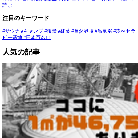
読む
注目のキーワード
#サウナ
#キャンプ
#夜景
#紅葉
#自然界隈
#温泉浴
#森林セラ
ピー基地
#日本百名山
人気の記事