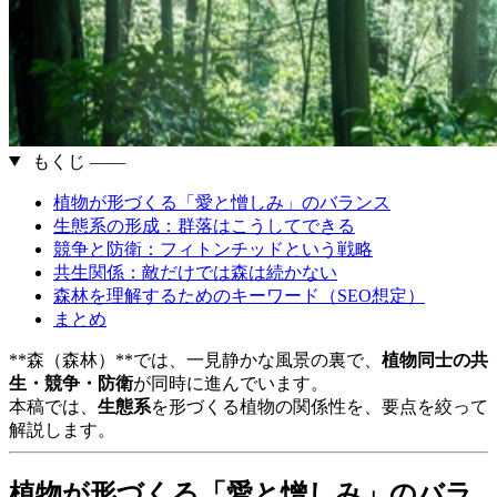
もくじ ――
植物が形づくる「愛と憎しみ」のバランス
生態系の形成：群落はこうしてできる
競争と防衛：フィトンチッドという戦略
共生関係：敵だけでは森は続かない
森林を理解するためのキーワード（SEO想定）
まとめ
**森（森林）**では、一見静かな風景の裏で、
植物同士の共
生・競争・防衛
が同時に進んでいます。
本稿では、
生態系
を形づくる植物の関係性を、要点を絞って
解説します。
植物が形づくる「愛と憎しみ」のバラ