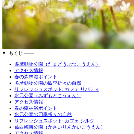
もくじ ――
多摩動物公園（たまどうぶつこうえん）
アクセス情報
春の森林浴ポイント
多摩動物公園の四季折々の自然
リフレッシュスポット: カフェ リバティ
水元公園（みずもとこうえん）
アクセス情報
春の森林浴ポイント
水元公園の四季折々の自然
リフレッシュスポット: カフェ シルク
葛西臨海公園（かさいりんかいこうえん）
アクセス情報