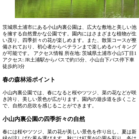
茨城県土浦市にある小山内裏公園は、広大な敷地と美しい池
を擁する自然豊かな公園です。園内にはさまざまな植物が生
い茂り、四季折々の花が楽しめます。また、散策コースが整
備されており、初心者からベテランまで楽しめるハイキング
が可能です。 アクセス情報 所在地: 茨城県土浦市小山5丁目1
アクセス: JR土浦駅からバスで約15分、小山台下バス停下車
徒歩約3分
春の森林浴ポイント
小山内裏公園では、春になると桜やツツジ、菜の花などが咲
き誇り、美しい景色が広がります。園内の遊歩道を歩くこと
で、自然の息吹を感じることができます。
小山内裏公園の四季折々の自然
春には桜やツツジ、菜の花が美しい景色を作り出し、夏は新
緑が涼しげな風を運びます。秋には紅葉が公園を彩り、冬は