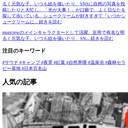
るく元気な子。いつも絵を描いたり、SNSに自然の写真を投
稿したりと大忙し。「光が大事！」が口癖で、よく日なたを
探して歩いている。シュークリームが好きすぎて「いつかシ
ュークリームに...
続きを読む
moricrewのメインキャラクターとして活躍。近所で有名な明
るく元気な子。いつも絵を描いたり、SN...
続きを読む
注目のキーワード
#サウナ
#キャンプ
#夜景
#紅葉
#自然界隈
#温泉浴
#森林セラ
ピー基地
#日本百名山
人気の記事