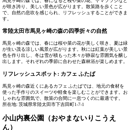
馬見ヶ崎の森では、春になると桜や菜の花、ヤマツツジなど
が咲き誇り、美しい景色が広がります。散策路を歩くこと
で、自然の息吹を感じられ、リフレッシュすることができま
す。
常陸太田市馬見ヶ崎の森の四季折々の自然
馬見ヶ崎の森では、春には桜や菜の花が美しく咲き、夏は緑
が生い茂る涼しい風景が広がります。秋には紅葉が美しい景
色を作り出し、冬は雪が積もった木々が静寂な雰囲気を醸し
出します。それぞれの季節に合わせた森林浴が楽しめます。
リフレッシュスポット: カフェ ふたば
馬見ヶ崎の森近くにあるカフェ ふたばでは、地元の食材を
使った手作りのスイーツや軽食を楽しむことができます。お
しゃれな雰囲気で、散策の合間に一息つくのに最適です。
所在地: 茨城県常陸太田市下吉田町1-7-1
小山内裏公園（おやまないりこうえ
ん）