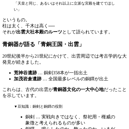
「天皇と同じ、あるいはそれ以上に立派な宮殿を建ててほし
い」
というもの。
柱は太く、千木は高く──
それが
出雲大社本殿のルーツ
として語られています。
青銅器が語る「青銅王国・出雲」
20世紀後半から21世紀にかけて、出雲周辺では考古学的な大
発見が続きました。
荒神谷遺跡
… 銅剣358本が一括出土
加茂岩倉遺跡
… 全国最多レベルの銅鐸が出土
これらは、古代の出雲が
青銅器文化の一大中心地
だったこと
を示しています。
▼豆知識：銅剣と銅鐸の役割
銅剣 … 実戦向きではなく、祭祀用・権威の
象徴と考えられるものが多い
銅鐸 … 鳴らしたのか、飾ったのか、いまだ