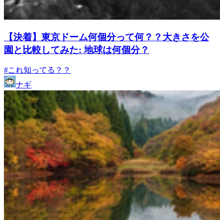
【決着】東京ドーム何個分って何？？大きさを公
園と比較してみた: 地球は何個分？
#これ知ってる？？
ナギ