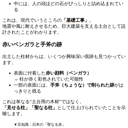
中には、人の頭ほどの石がびっしりと詰め込まれてい
る
これは、現代でいうところの
「基礎工事」
。
地震や風に耐えさせるため、巨大建築を支える土台として設
計されたことがわかります。
赤いベンガラと手斧の跡
出土した柱材からは、いくつか興味深い痕跡も見つかってい
ます。
表面に付着した
赤い顔料（ベンガラ）
→ 柱が赤く彩色されていた可能性
一部の表面には、
手斧（ちょうな）で削られた跡
がは
っきりと残る
これは単なる“土台用の木材”ではなく、
「見せる柱」「聖なる柱」
として仕上げられていたことを示
唆します。
▼豆知識：日本の「聖なる赤」