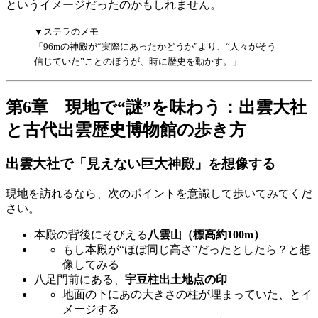
というイメージだったのかもしれません。
▼ステラのメモ
「96mの神殿が“実際にあったかどうか”より、“人々がそう
信じていた”ことのほうが、時に歴史を動かす。」
第6章 現地で“謎”を味わう：出雲大社
と古代出雲歴史博物館の歩き方
出雲大社で「見えない巨大神殿」を想像する
現地を訪れるなら、次のポイントを意識して歩いてみてくだ
さい。
本殿の背後にそびえる
八雲山（標高約100m）
もし本殿が“ほぼ同じ高さ”だったとしたら？と想
像してみる
八足門前にある、
宇豆柱出土地点の印
地面の下にあの大きさの柱が埋まっていた、とイ
メージする