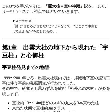
この3つを手がかりに、
「巨大柱＝空中神殿」説
を、ミステ
リー担当・ステラ視点でほどいていきます。
▼ステラのメモ
「謎は“信じるか信じないか”じゃなくて、“どこまで事実と
して追えるか”を楽しむもの。」
第1章 出雲大社の地下から現れた「宇
豆柱」と心御柱
宇豆柱発見までの物語
1999〜2001年ごろ、出雲大社境内では、拝殿地下室の拡張工
事に伴う事前の発掘調査が行われました。
その中で、研究者も思わず息を飲む「桁外れの木材」が姿を
現します。
直径約1.3〜1.4mほどのスギの丸太を3本束ねた柱
束ねた状態で直径約3mクラス