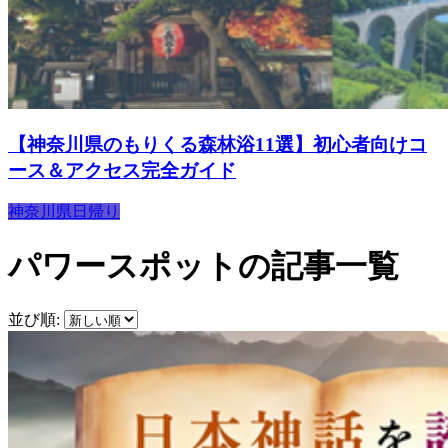
【神奈川県のもりくる森林浴11選】初心者向けコ
ース＆アクセス完全ガイド
神奈川県
日帰り
パワースポットの記事一覧
並び順: