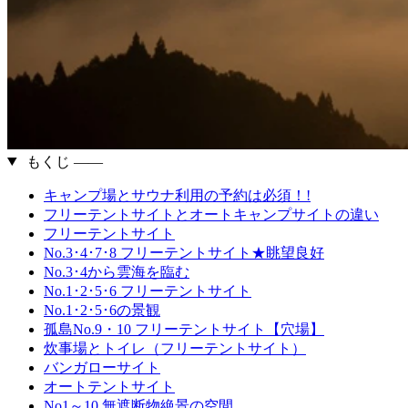
もくじ ――
キャンプ場とサウナ利用の予約は必須！!
フリーテントサイトとオートキャンプサイトの違い
フリーテントサイト
No.3･4･7･8 フリーテントサイト★眺望良好
No.3･4から雲海を臨む
No.1･2･5･6 フリーテントサイト
No.1･2･5･6の景観
孤島No.9・10 フリーテントサイト【穴場】
炊事場とトイレ（フリーテントサイト）
バンガローサイト
オートテントサイト
No1～10 無遮断物絶景の空間