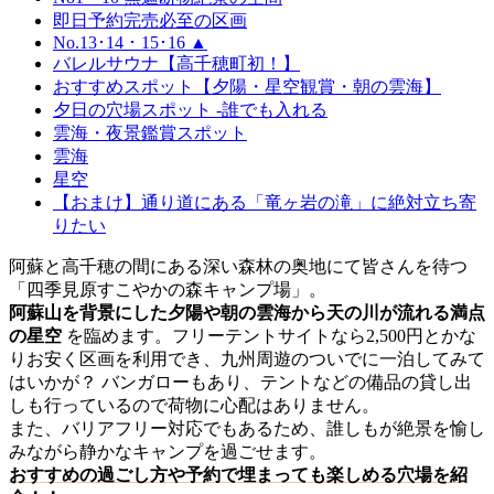
即日予約完売必至の区画
No.13･14・15･16 ▲
バレルサウナ【高千穂町初！】
おすすめスポット【夕陽・星空観賞・朝の雲海】
夕日の穴場スポット -誰でも入れる
雲海・夜景鑑賞スポット
雲海
星空
【おまけ】通り道にある「竜ヶ岩の滝」に絶対立ち寄
りたい
阿蘇と高千穂の間にある深い森林の奥地にて皆さんを待つ
「四季見原すこやかの森キャンプ場」。
阿蘇山を背景にした夕陽や朝の雲海から天の川が流れる満点
の星空
を臨めます。フリーテントサイトなら2,500円とかな
りお安く区画を利用でき、九州周遊のついでに一泊してみて
はいかが？ バンガローもあり、テントなどの備品の貸し出
しも行っているので荷物に心配はありません。
また、バリアフリー対応でもあるため、誰しもが絶景を愉し
みながら静かなキャンプを過ごせます。
おすすめの過ごし方や予約で埋まっても楽しめる穴場を紹