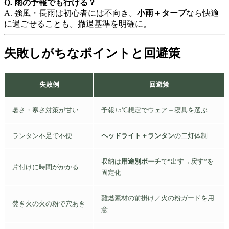
Q. 雨の予報でも行ける？
A. 強風・長雨は初心者には不向き。
小雨＋タープ
なら快適
に過ごせることも。撤退基準を明確に。
失敗しがちなポイントと回避策
失敗例
回避策
暑さ・寒さ対策が甘い
予報±5℃想定でウェア＋寝具を選ぶ
ランタン不足で不便
ヘッドライト＋ランタン
の二灯体制
収納は
用途別ポーチ
で“出す→戻す”を
片付けに時間がかかる
固定化
難燃素材の前掛け／火の粉ガードを用
焚き火の火の粉で穴あき
意