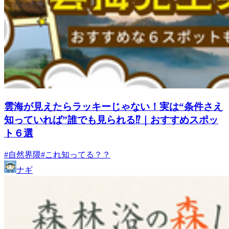
雲海が見えたらラッキーじゃない！実は“条件さえ
知っていれば”誰でも見られる⁉｜おすすめスポッ
ト６選
#自然界隈
#これ知ってる？？
ナギ