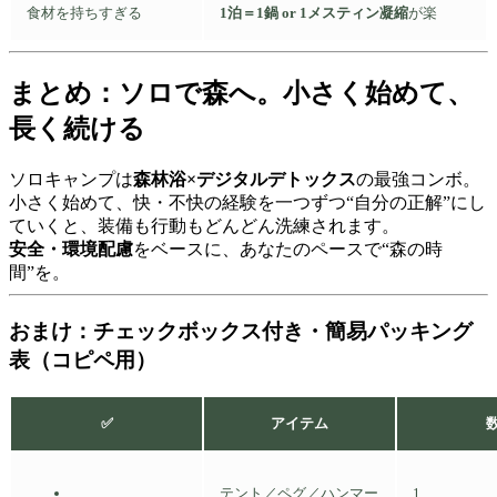
食材を持ちすぎる
1泊＝1鍋 or 1メスティン凝縮
が楽
まとめ：ソロで森へ。小さく始めて、
長く続ける
ソロキャンプは
森林浴×デジタルデトックス
の最強コンボ。
小さく始めて、快・不快の経験を一つずつ“自分の正解”にし
ていくと、装備も行動もどんどん洗練されます。
安全・環境配慮
をベースに、あなたのペースで“森の時
間”を。
おまけ：チェックボックス付き・簡易パッキング
表（コピペ用）
✅
アイテム
テント／ペグ／ハンマー
1