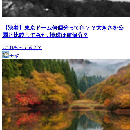
【決着】東京ドーム何個分って何？？大きさを公
園と比較してみた: 地球は何個分？
#これ知ってる？？
ナギ