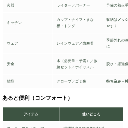
火器
ライター／バーナー
予備の着火
カップ・ナイフ・まな
収納は
メッ
キッチン
板・トング
やすく
季節外れの
ウェア
レインウェア／防寒着
に
水（必要量＋予備）／救
安全
脱水・擦過
急セット／ホイッスル
雑品
グローブ／ゴミ袋
持ち込み＝
あると便利（コンフォート）
アイテム
使いどころ