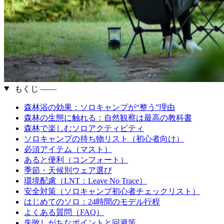
もくじ ――
森林浴の効果：ソロキャンプが“整う”理由
森林の生態に触れる：自然観察は最高の教科書
森林で楽しむソロアクティビティ
ソロキャンプの持ち物リスト（初心者向け）
必須アイテム（マスト）
あると便利（コンフォート）
季節・天候別ウェア選び
環境配慮（LNT：Leave No Trace）
安全対策（ソロキャンプ初心者チェックリスト）
はじめてのソロ：24時間のモデル行程
よくある質問（FAQ）
失敗しがちなポイントと回避策