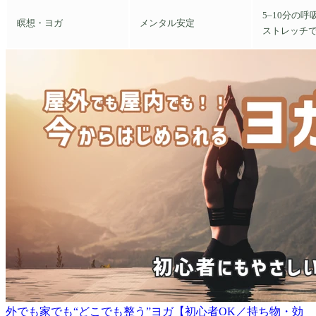
5–10分の
瞑想・ヨガ
メンタル安定
ストレッチで
外でも家でも“どこでも整う”ヨガ【初心者OK／持ち物・効