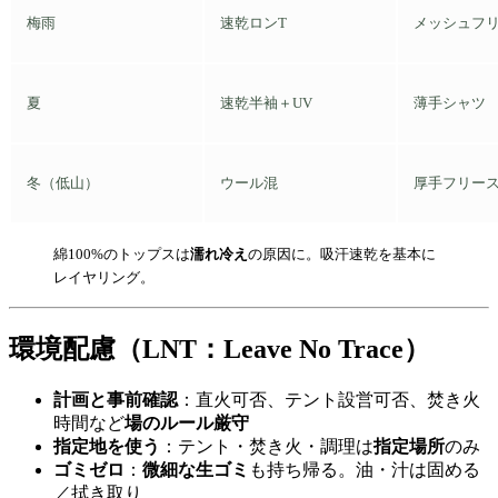
梅雨
速乾ロンT
メッシュフ
夏
速乾半袖＋UV
薄手シャツ
冬（低山）
ウール混
厚手フリー
綿100%のトップスは
濡れ冷え
の原因に。吸汗速乾を基本に
レイヤリング。
環境配慮（LNT：Leave No Trace）
計画と事前確認
：直火可否、テント設営可否、焚き火
時間など
場のルール厳守
指定地を使う
：テント・焚き火・調理は
指定場所
のみ
ゴミゼロ
：
微細な生ゴミ
も持ち帰る。油・汁は固める
／拭き取り