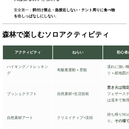
安全第一：
餌付け禁止・急接近しない・テント周りに食べ物
を出しっぱなしにしない
。
森林で楽しむソロアクティビティ
アクティビティ
ねらい
初心者
ハイキング／トレッキン
濡れに強い
有酸素運動＋景観
グ
リ＋紙地図
焚き火は指
ブッシュクラフト
自然素材×生活技術
フェザース
は濡木で無
持ち帰りNG
自然素材アート
クリエイティブ×没頭
り。
その場