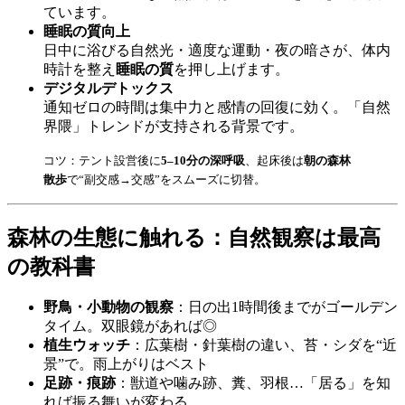
ています。
睡眠の質向上
日中に浴びる自然光・適度な運動・夜の暗さが、体内
時計を整え
睡眠の質
を押し上げます。
デジタルデトックス
通知ゼロの時間は集中力と感情の回復に効く。「自然
界隈」トレンドが支持される背景です。
コツ：テント設営後に
5–10分の深呼吸
、起床後は
朝の森林
散歩
で“副交感→交感”をスムーズに切替。
森林の生態に触れる：自然観察は最高
の教科書
野鳥・小動物の観察
：日の出1時間後までがゴールデン
タイム。双眼鏡があれば◎
植生ウォッチ
：広葉樹・針葉樹の違い、苔・シダを“近
景”で。雨上がりはベスト
足跡・痕跡
：獣道や噛み跡、糞、羽根…「居る」を知
れば振る舞いが変わる