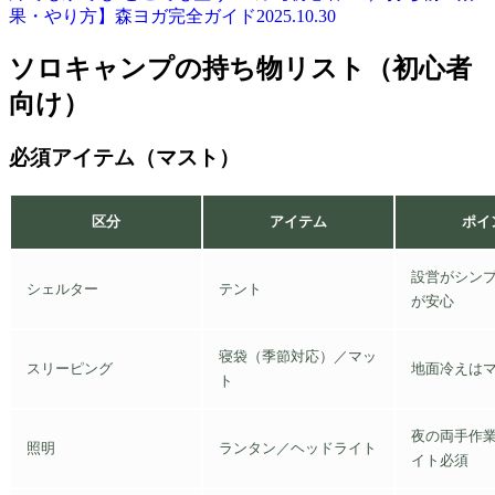
果・やり方】森ヨガ完全ガイド
2025.10.30
ソロキャンプの持ち物リスト（初心者
向け）
必須アイテム（マスト）
区分
アイテム
ポイ
設営がシン
シェルター
テント
が安心
寝袋（季節対応）／マッ
スリーピング
地面冷えは
ト
夜の両手作
照明
ランタン／ヘッドライト
イト必須