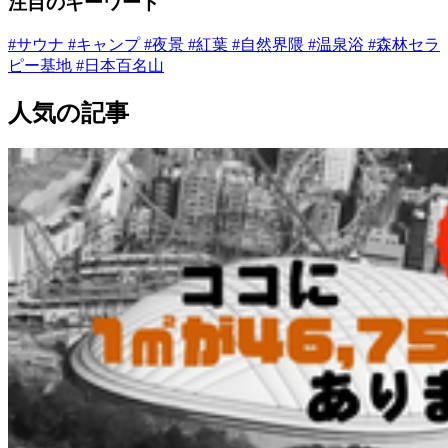
注目のキーワード
#サウナ
#キャンプ
#夜景
#紅葉
#自然界隈
#温泉浴
#森林セラ
ピー基地
#日本百名山
人気の記事