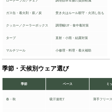
ローテーブル／チェア
調理効率＆腰の負担軽減
ガス缶・着火剤・薪／炭
焚き火はルール順守・火消し缶も
クッカー／クーラーボックス
調理幅UP・食中毒対策
タープ
直射・小雨・結露対策
マルチツール
小修理・料理・着火補助
季節・天候別ウェア選び
季節
ベース
ミ
春・秋
吸汗速乾T
薄手フリー