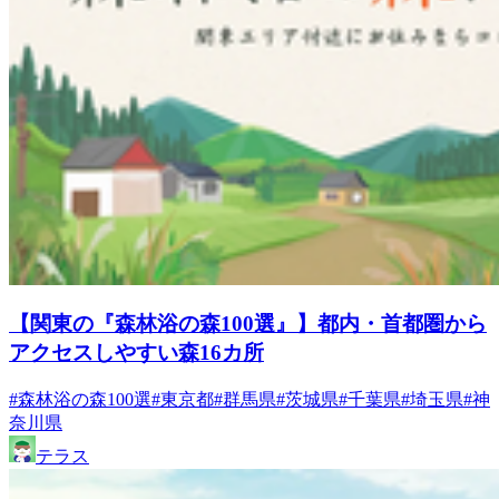
【関東の『森林浴の森100選』】都内・首都圏から
アクセスしやすい森16カ所
#森林浴の森100選
#東京都
#群馬県
#茨城県
#千葉県
#埼玉県
#神
奈川県
テラス