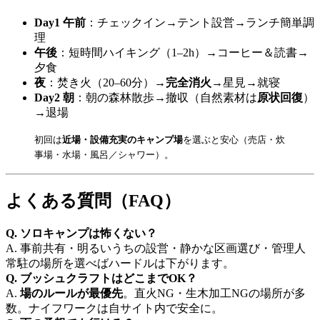
Day1 午前
：チェックイン→テント設営→ランチ簡単調
理
午後
：短時間ハイキング（1–2h）→コーヒー＆読書→
夕食
夜
：焚き火（20–60分）→
完全消火
→星見→就寝
Day2 朝
：朝の森林散歩→撤収（自然素材は
原状回復
）
→退場
初回は
近場・設備充実のキャンプ場
を選ぶと安心（売店・炊
事場・水場・風呂／シャワー）。
よくある質問（FAQ）
Q. ソロキャンプは怖くない？
A. 事前共有・明るいうちの設営・静かな区画選び・管理人
常駐の場所を選べばハードルは下がります。
Q. ブッシュクラフトはどこまでOK？
A.
場のルールが最優先
。直火NG・生木加工NGの場所が多
数。ナイフワークは自サイト内で安全に。