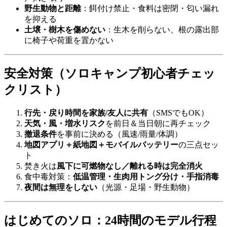
野生動物と距離
：餌付け禁止・食料は密閉・匂い漏れ
を抑える
土壌・樹木を傷めない
：生木を削らない、根の露出部
に椅子や荷重を置かない
安全対策（ソロキャンプ初心者チェッ
クリスト）
行先・戻り時間を家族/友人に共有
（SMSでもOK）
天気・風・増水リスク
を前日＆当日朝に再チェック
撤退条件
を事前に決める（風速/雨量/体調）
地図アプリ＋紙地図＋モバイルバッテリー
の三点セッ
ト
焚き火は
風下に可燃物なし／離れる時は完全消火
食中毒対策：
低温管理・生肉用トング分け・手指消毒
夜間は無理をしない
（光源・足場・野生動物）
はじめてのソロ：24時間のモデル行程