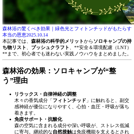
森林浴の驚くべき効果｜緑色光とフィトンチッドがもたらす
本当の恩恵
2025.10.14
本記事では、
森林浴の科学的メリット
から
ソロキャンプの持
ち物リスト
、
ブッシュクラフト
、**安全＆環境配慮（LNT）
**まで、初心者でも迷わない実践ノウハウをまとめました。
森林浴の効果：ソロキャンプが“整
う”理由
リラックス・自律神経の調整
木々の香気成分「
フィトンチッド
」に触れると、副交
感神経が優位になりやすく、心拍・血圧・呼吸が落ち
着きます。
免疫サポート・抗酸化
森の空気に含まれる成分や深い呼吸が、ストレス低減
に寄与。継続的な
自然接触
は免疫機能を支えるとされ