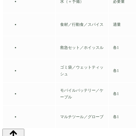
水（＋予備）
必要量
食材／行動食／スパイス
適量
救急セット／ホイッスル
各1
ゴミ袋／ウェットティッ
各1
シュ
モバイルバッテリー／ケ
各1
ーブル
マルチツール／グローブ
各1