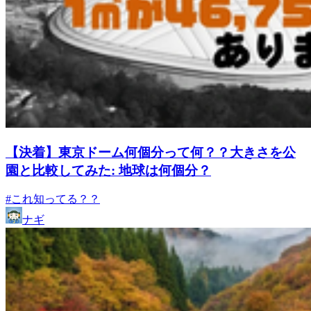
【決着】東京ドーム何個分って何？？大きさを公
園と比較してみた: 地球は何個分？
#これ知ってる？？
ナギ