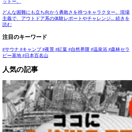
ットー。
どんな困難にも立ち向かう勇敢さを持つキャラクター。現場
主義で、アウトドア系の体験レポートやチャレンジ...
続きを
読む
注目のキーワード
#サウナ
#キャンプ
#夜景
#紅葉
#自然界隈
#温泉浴
#森林セラ
ピー基地
#日本百名山
人気の記事