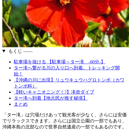
もくじ ――
駐車場を抜ける 【駐車場～ター滝 -60分-】
ター滝へ繋がる川の入り口へ到着。トレッキング開
始！
【沖縄の川に出現】リュウキュウハグロトンボ（カワ
トンボ科）
【軽いキャニオニング！?】滝壺ダイブ
ター滝へ到着【地元民が推す秘境】
まとめ
「ター滝」は穴場だけあって観光客が少なく、さらには安価
でリラックスできます。さらには国立公園の一部でもあり、
沖縄本島の北部なので世界自然遺産の一部でもあるのです。