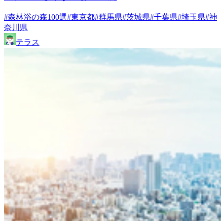
#森林浴の森100選
#東京都
#群馬県
#茨城県
#千葉県
#埼玉県
#神
奈川県
テラス