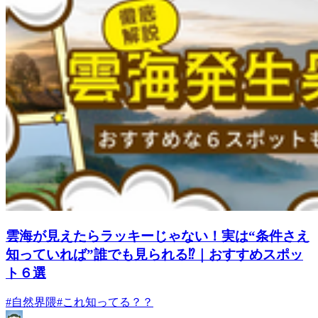
雲海が見えたらラッキーじゃない！実は“条件さえ
知っていれば”誰でも見られる⁉｜おすすめスポッ
ト６選
#自然界隈
#これ知ってる？？