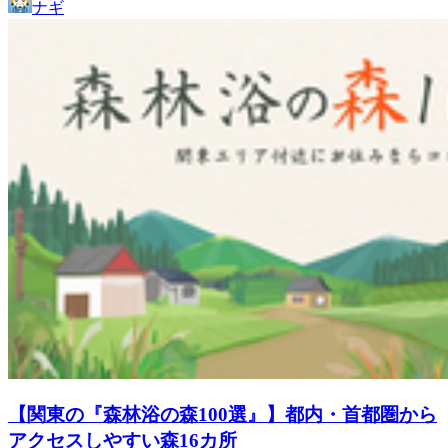
ナギ
【関東の『森林浴の森100選』】都内・首都圏から
アクセスしやすい森16カ所