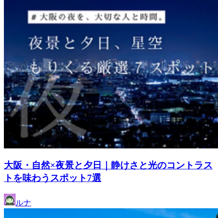
大阪・自然×夜景と夕日｜静けさと光のコントラス
トを味わうスポット7選
ルナ