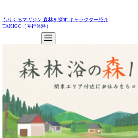
もりくるマガジン
森林を探す
キャラクター紹介
TAKIGO（滝行体験）