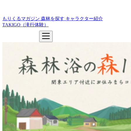
もりくるマガジン
森林を探す
キャラクター紹介
TAKIGO（滝行体験）