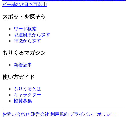
ピー基地
#日本百名山
スポットを探そう
ワード検索
都道府県から探す
特徴から探す
もりくるマガジン
新着記事
使い方ガイド
もりくるとは
キャラクター
協賛募集
お問い合わせ
運営会社
利用規約
プライバシーポリシー