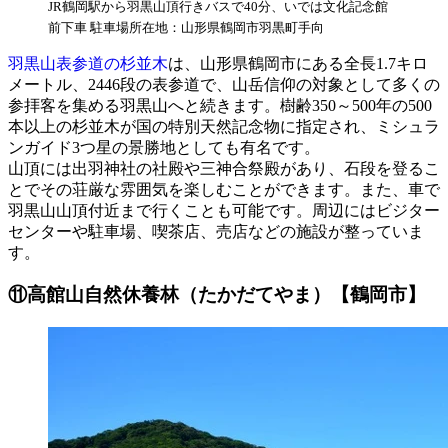
JR鶴岡駅から羽黒山頂行きバスで40分、いでは文化記念館
前下車 駐車場所在地：山形県鶴岡市羽黒町手向
羽黒山表参道の杉並木
は、山形県鶴岡市にある全長1.7キロ
メートル、2446段の表参道で、山岳信仰の対象として多くの
参拝客を集める羽黒山へと続きます。樹齢350～500年の500
本以上の杉並木が国の特別天然記念物に指定され、ミシュラ
ンガイド3つ星の景勝地としても有名です。
山頂には出羽神社の社殿や三神合祭殿があり、石段を登るこ
とでその荘厳な雰囲気を楽しむことができます。また、車で
羽黒山山頂付近まで行くことも可能です。周辺にはビジター
センターや駐車場、喫茶店、売店などの施設が整っていま
す。
⑪高館山自然休養林（たかだてやま）【鶴岡市】