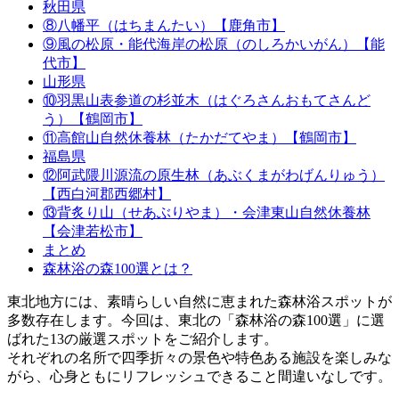
秋田県
⑧八幡平（はちまんたい）【鹿角市】
⑨風の松原・能代海岸の松原（のしろかいがん）【能
代市】
山形県
⑩羽黒山表参道の杉並木（はぐろさんおもてさんど
う）【鶴岡市】
⑪高館山自然休養林（たかだてやま）【鶴岡市】
福島県
⑫阿武隈川源流の原生林（あぶくまがわげんりゅう）
【西白河郡西郷村】
⑬背炙り山（せあぶりやま）・会津東山自然休養林
【会津若松市】
まとめ
森林浴の森100選とは？
東北地方には、素晴らしい自然に恵まれた森林浴スポットが
多数存在します。今回は、東北の「森林浴の森100選」に選
ばれた13の厳選スポットをご紹介します。
それぞれの名所で四季折々の景色や特色ある施設を楽しみな
がら、心身ともにリフレッシュできること間違いなしです。