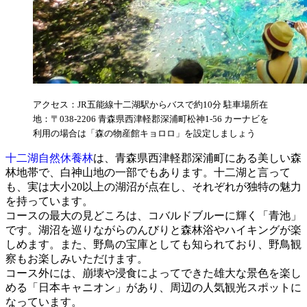
アクセス：JR五能線十二湖駅からバスで約10分 駐車場所在
地：〒038-2206 青森県西津軽郡深浦町松神1-56 カーナビを
利用の場合は「森の物産館キョロロ」を設定しましょう
十二湖自然休養林
は、青森県西津軽郡深浦町にある美しい森
林地帯で、白神山地の一部でもあります。十二湖と言って
も、実は大小20以上の湖沼が点在し、それぞれが独特の魅力
を持っています。
コースの最大の見どころは、コバルドブルーに輝く「青池」
です。湖沼を巡りながらのんびりと森林浴やハイキングが楽
しめます。また、野鳥の宝庫としても知られており、野鳥観
察もお楽しみいただけます。
コース外には、崩壊や浸食によってできた雄大な景色を楽し
める「日本キャニオン」があり、周辺の人気観光スポットに
なっています。