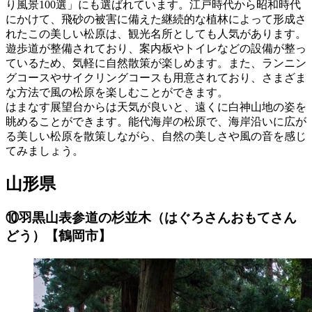
り風景100選」にも選ばれています。江戸時代から昭和時代
にかけて、飛砂の被害に備えた継続的な植林によって形成さ
れたこの美しい松原は、観光名所としても人気があります。
遊歩道が整備されており、案内板やトイレなどの設備が整っ
ているため、気軽に自然散策が楽しめます。また、ランニン
グコースやサイクリングコースも用意されており、さまざま
な方法で風の松原を楽しむことができます。
はまなす展望台からは天気が良いと、遠くに白神山地の姿を
眺めることができます。能代海岸の松原で、海岸沿いに広が
る美しい松原を散策しながら、自然の美しさや風の音を感じ
てみましょう。
山形県
⑩羽黒山表参道の杉並木（はぐろさんおもてさん
どう）【鶴岡市】