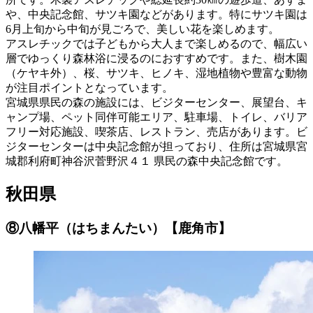
や、中央記念館、サツキ園などがあります。特にサツキ園は
6月上旬から中旬が見ごろで、美しい花を楽しめます。
アスレチックでは子どもから大人まで楽しめるので、幅広い
層でゆっくり森林浴に浸るのにおすすめです。また、樹木園
（ケヤキ外）、桜、サツキ、ヒノキ、湿地植物や豊富な動物
が注目ポイントとなっています。
宮城県県民の森の施設には、ビジターセンター、展望台、キ
ャンプ場、ペット同伴可能エリア、駐車場、トイレ、バリア
フリー対応施設、喫茶店、レストラン、売店があります。ビ
ジターセンターは中央記念館が担っており、住所は宮城県宮
城郡利府町神谷沢菅野沢４１ 県民の森中央記念館です。
秋田県
⑧八幡平（はちまんたい）【鹿角市】