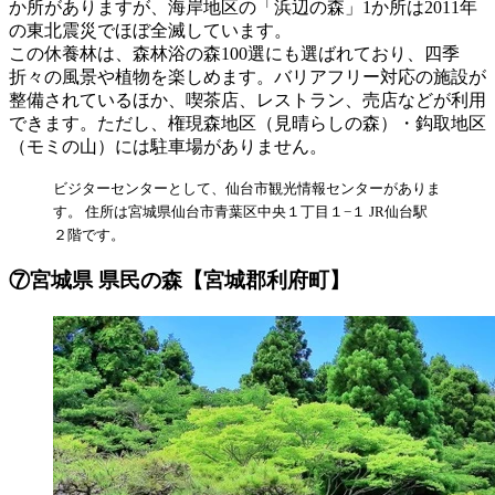
か所がありますが、海岸地区の「浜辺の森」1か所は2011年
の東北震災でほぼ全滅しています。
この休養林は、森林浴の森100選にも選ばれており、四季
折々の風景や植物を楽しめます。バリアフリー対応の施設が
整備されているほか、喫茶店、レストラン、売店などが利用
できます。ただし、権現森地区（見晴らしの森）・鈎取地区
（モミの山）には駐車場がありません。
ビジターセンターとして、仙台市観光情報センターがありま
す。 住所は宮城県仙台市青葉区中央１丁目１−１ JR仙台駅
２階です。
⑦宮城県 県民の森【宮城郡利府町】