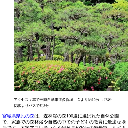
アクセス：車で三陸自動車道多賀城ⅠＣより約10分 ：JR岩
切駅よりバスで約3分
宮城県県民の森
は、森林浴の森100選に選ばれた自然公園
で、家族での森林浴や自然の中での子どもの教育に最適な場
所です。木製アスレチックや総延長約30㎞の遊歩道、あずま