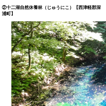
②十二湖自然休養林（じゅうにこ）【西津軽郡深
浦町】