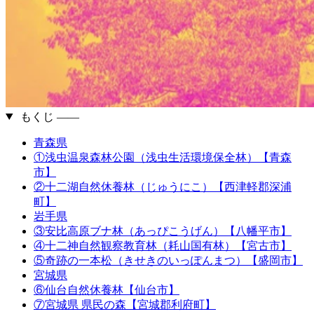
もくじ ――
青森県
①浅虫温泉森林公園（浅虫生活環境保全林）【青森
市】
②十二湖自然休養林（じゅうにこ）【西津軽郡深浦
町】
岩手県
③安比高原ブナ林（あっぴこうげん）【八幡平市】
④十二神自然観察教育林（耗山国有林）【宮古市】
⑤奇跡の一本松（きせきのいっぽんまつ）【盛岡市】
宮城県
⑥仙台自然休養林【仙台市】
⑦宮城県 県民の森【宮城郡利府町】