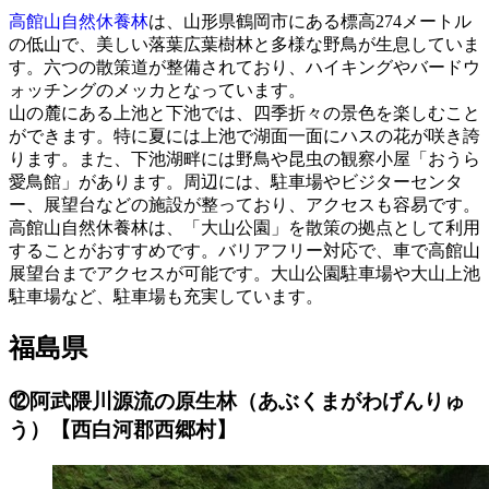
高館山自然休養林
は、山形県鶴岡市にある標高274メートル
の低山で、美しい落葉広葉樹林と多様な野鳥が生息していま
す。六つの散策道が整備されており、ハイキングやバードウ
ォッチングのメッカとなっています。
山の麓にある上池と下池では、四季折々の景色を楽しむこと
ができます。特に夏には上池で湖面一面にハスの花が咲き誇
ります。また、下池湖畔には野鳥や昆虫の観察小屋「おうら
愛鳥館」があります。周辺には、駐車場やビジターセンタ
ー、展望台などの施設が整っており、アクセスも容易です。
高館山自然休養林は、「大山公園」を散策の拠点として利用
することがおすすめです。バリアフリー対応で、車で高館山
展望台までアクセスが可能です。大山公園駐車場や大山上池
駐車場など、駐車場も充実しています。
福島県
⑫阿武隈川源流の原生林（あぶくまがわげんりゅ
う）【西白河郡西郷村】