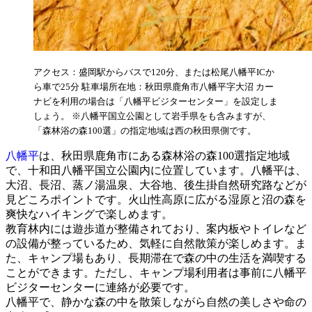
アクセス：盛岡駅からバスで120分、または松尾八幡平ICか
ら車で25分 駐車場所在地：秋田県鹿角市八幡平字大沼 カー
ナビを利用の場合は「八幡平ビジターセンター」を設定しま
しょう。 ※八幡平国立公園として岩手県をも含みますが、
「森林浴の森100選」の指定地域は西の秋田県側です。
八幡平
は、秋田県鹿角市にある森林浴の森100選指定地域
で、十和田八幡平国立公園内に位置しています。八幡平は、
大沼、長沼、蒸ノ湯温泉、大谷地、後生掛自然研究路などが
見どころポイントです。火山性高原に広がる湿原と沼の森を
爽快なハイキングで楽しめます。
教育林内には遊歩道が整備されており、案内板やトイレなど
の設備が整っているため、気軽に自然散策が楽しめます。ま
た、キャンプ場もあり、長期滞在で森の中の生活を満喫する
ことができます。ただし、キャンプ場利用者は事前に八幡平
ビジターセンターに連絡が必要です。
八幡平で、静かな森の中を散策しながら自然の美しさや命の