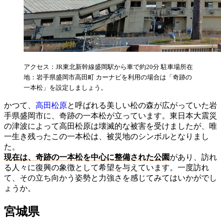
アクセス：JR東北新幹線盛岡駅から車で約20分 駐車場所在
地：岩手県盛岡市高田町 カーナビを利用の場合は「奇跡の
一本松」を設定しましょう。
かつて、
高田松原
と呼ばれる美しい松の森が広がっていた岩
手県盛岡市に、奇跡の一本松が立っています。東日本大震災
の津波によって高田松原は壊滅的な被害を受けましたが、唯
一生き残ったこの一本松は、被災地のシンボルとなりまし
た。
現在は、奇跡の一本松を中心に整備された公園
があり、訪れ
る人々に復興の象徴として希望を与えています。一度訪れ
て、その立ち向かう姿勢と力強さを感じてみてはいかがでし
ょうか。
宮城県