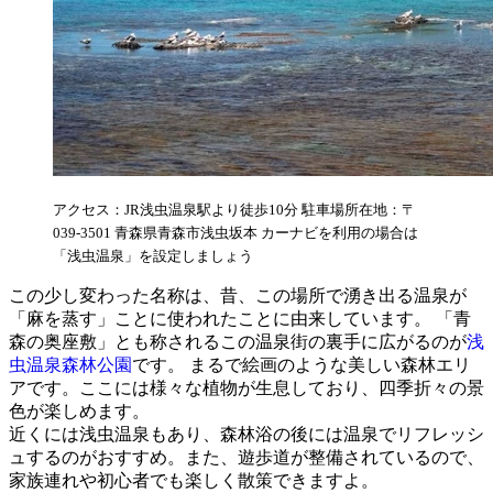
アクセス：JR浅虫温泉駅より徒歩10分 駐車場所在地：〒
039-3501 青森県青森市浅虫坂本 カーナビを利用の場合は
「浅虫温泉」を設定しましょう
この少し変わった名称は、昔、この場所で湧き出る温泉が
「麻を蒸す」ことに使われたことに由来しています。 「青
森の奥座敷」とも称されるこの温泉街の裏手に広がるのが
浅
虫温泉森林公園
です。 まるで絵画のような美しい森林エリ
アです。ここには様々な植物が生息しており、四季折々の景
色が楽しめます。
近くには浅虫温泉もあり、森林浴の後には温泉でリフレッシ
ュするのがおすすめ。また、遊歩道が整備されているので、
家族連れや初心者でも楽しく散策できますよ。