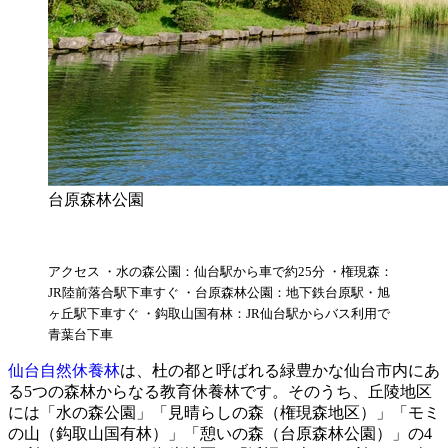
台原森林公園
アクセス ・水の森公園：仙台駅から車で約25分 ・権現森：
JR陸前落合駅下車すぐ ・台原森林公園：地下鉄台原駅・旭
ヶ丘駅下車すぐ ・鈎取山国有林：JR仙台駅からバス利用で
青葉台下車
仙台自然休養林
は、杜の都と呼ばれる緑豊かな仙台市内にあ
る5つの森林からなる教育休養林です。そのうち、丘陵地区
には「水の森公園」「見晴らしの森（権現森地区）」「モミ
の山（鈎取山国有林）」「憩いの森（台原森林公園）」の4