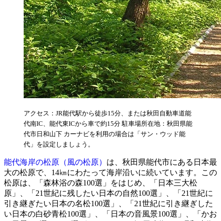
アクセス：JR能代駅から徒歩15分、または秋田自動車道能
代南IC、能代東ICから車で約15分 駐車場所在地：秋田県能
代市日和山下 カーナビを利用の場合は「サン・ウッド能
代」を設定しましょう。
能代海岸の松原（風の松原）
は、秋田県能代市にある日本最
大の松原で、14㎞にわたって海岸沿いに続いています。この
松原は、「森林浴の森100選」をはじめ、「日本三大松
原」、「21世紀に残したい日本の自然100選」、「21世紀に
引き継ぎたい日本の名松100選」、「21世紀に引き継ぎした
い日本の白砂青松100選」、「日本の音風景100選」、「かお