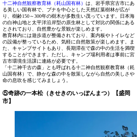
十二神自然観察教育林（耗山国有林）
は、岩手県宮古市にあ
る美しい国有林で、ブナを中心とした天然紅葉樹林が広が
り、樹齢150～300年の樹木が多数生い茂っています。日本海
の白神山地と太平洋沿岸型の原生林として対比の関係にある
とされており、自然豊かな景観が楽しめます。
教育林内には遊歩道が整備されており、案内板やトイレなど
の設備が整っているため、気軽に自然散策が楽しめます。ま
た、キャンプサイトもあり、長期滞在で森の中の生活を満喫
することができます。ただし、キャンプ場利用者は事前に宮
古市環境生活課に連絡が必要です。
「十二神千古の森」とも呼ばれる十二神自然観察教育林（耗
山国有林）で、静かな森の中を散策しながら自然の美しさや
命の息吹を感じてみましょう。
⑤奇跡の一本松（きせきのいっぽんまつ）【盛岡
市】