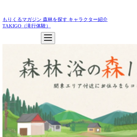
もりくるマガジン
森林を探す
キャラクター紹介
TAKIGO（滝行体験）