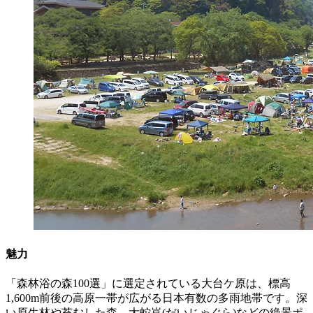
魅力
「森林浴の森100選」に選定されている大台ケ原は、標高
1,600m前後の高原一帯が広がる日本有数の多雨地帯です。深
い原生林や苔むした森、大蛇嵓(だいじゃぐら)などの絶景ポ