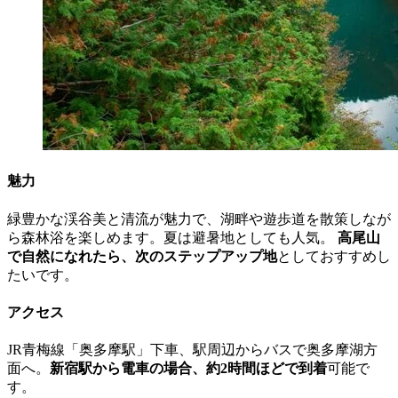
魅力
緑豊かな渓谷美と清流が魅力で、湖畔や遊歩道を散策しなが
ら森林浴を楽しめます。夏は避暑地としても人気。
高尾山
で自然になれたら、次のステップアップ地
としておすすめし
たいです。
アクセス
JR青梅線「奥多摩駅」下車、駅周辺からバスで奥多摩湖方
面へ。
新宿駅から電車の場合、約2時間ほどで到着
可能で
す。