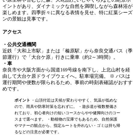
イントがあり、ダイナミックな自然を満喫しながら森林浴が
楽しめます。四季折々に異なる表情を見せ、特に紅葉シーズ
ンの景観は見事です。
アクセス
・公共交通機関
近鉄「大和上市駅」または「榛原駅」から奈良交通バス（季
節運行）で「大台ケ原」行きに乗車（約2～3時間）。
・車
奈良市や大阪方面から国道169号線を南下し、上北山村を経
由して大台ケ原ドライブウェイへ。駐車場完備。 ※ バスは
運行期間や便数が限られるため、事前の時刻表確認がおすす
めです。
ポイント
・山頂付近は天候が変わりやすく、気温が低めな
ので、雨具や防寒対策を忘れずに。 ・遊歩道が複数整備さ
れており、初心者向けの短いコースからやや健脚向けのコー
スまで選べます。 ・動植物の宝庫でもあるため、自然保護
やマナーの観点から、指定ルートを外れない・ゴミは持ち帰
るなどの注意が必要です。