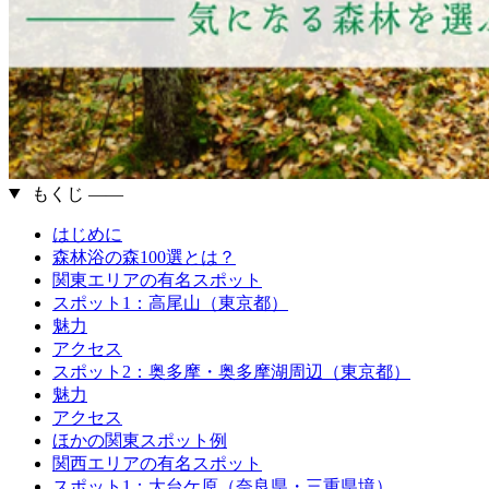
もくじ ――
はじめに
森林浴の森100選とは？
関東エリアの有名スポット
スポット1：高尾山（東京都）
魅力
アクセス
スポット2：奥多摩・奥多摩湖周辺（東京都）
魅力
アクセス
ほかの関東スポット例
関西エリアの有名スポット
スポット1：大台ケ原（奈良県・三重県境）