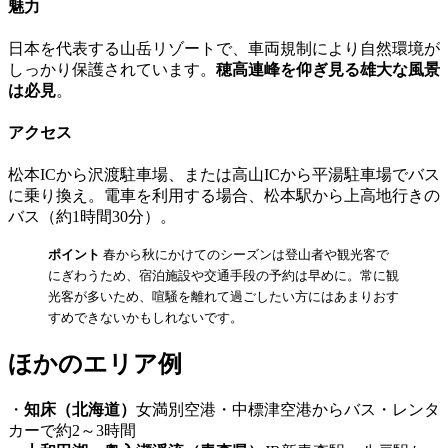
魅力
日本を代表する山岳リゾートで、車両規制により自然環境が
しっかり保護されています。
穂高連峰を仰ぎ見る雄大な風景
は必見
。
アクセス
松本ICから沢渡駐車場、または高山ICから平湯駐車場でバス
に乗り換え。電車を利用する場合、松本駅から上高地行きの
バス（約1時間30分）。
ポイント
春から秋にかけてのシーズンは登山者や観光客で
にぎわうため、宿泊施設や交通手段の予約は早めに。常に観
光客が多いため、喧騒を離れて過ごしたい方にはあまりおす
すめできないかもしれないです。
ほかのエリア例
・
知床（北海道）
女満別空港・中標津空港からバス・レンタ
カーで約2～3時間