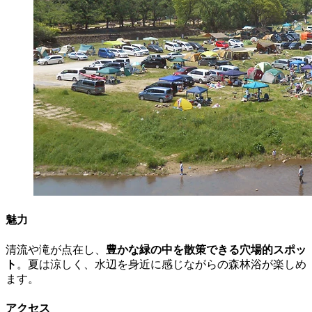
魅力
清流や滝が点在し、
豊かな緑の中を散策できる穴場的スポッ
ト
。夏は涼しく、水辺を身近に感じながらの森林浴が楽しめ
ます。
アクセス