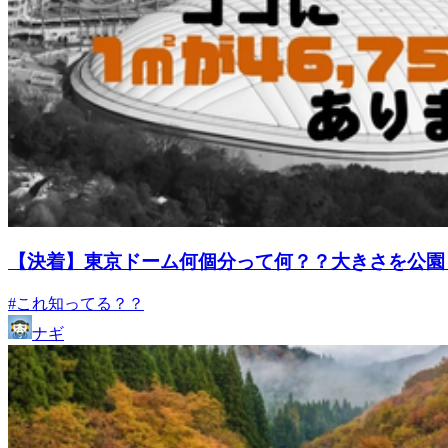
【決着】東京ドーム何個分って何？？大きさを公園と
#これ知ってる？？
ナギ