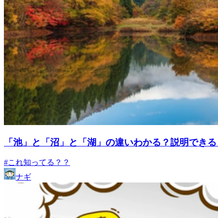
「池」と「沼」と「湖」の違いわかる？説明できる
#これ知ってる？？
ナギ