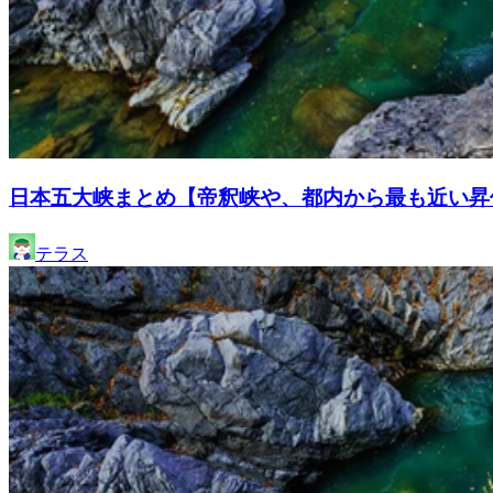
日本五大峡まとめ【帝釈峡や、都内から最も近い昇
テラス