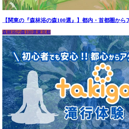
【関東の『森林浴の森100選』】都内・首都圏から
森林浴の森100選
東京都