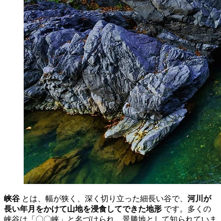
峡谷
とは、幅が狭く、深く切り立った細長い谷で、
河川が
長い年月をかけて山地を浸食してできた地形
です。多くの
峡谷は「〇〇峡」と名づけられ、景勝地として知られていま