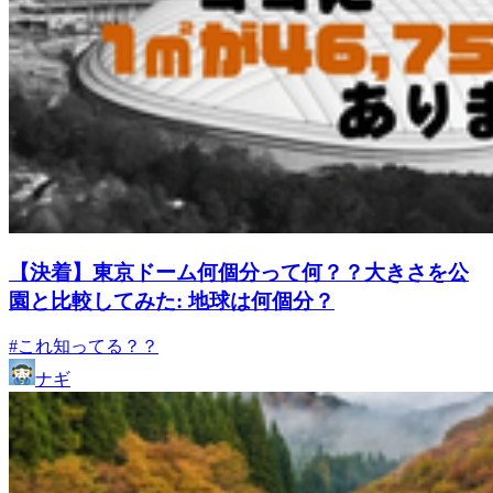
【決着】東京ドーム何個分って何？？大きさを公
園と比較してみた: 地球は何個分？
#これ知ってる？？
ナギ