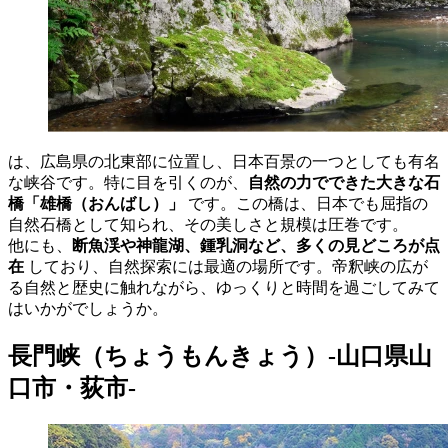
は、広島県の北東部に位置し、日本百景の一つとしても有名
な峡谷です。特に目を引くのが、
自然の力でできた大きな石
橋「雄橋（おんばし）」
です。この橋は、日本でも屈指の
自然石橋として知られ、その美しさと規模は圧巻です。
他にも、
断魚渓や神龍湖、鍾乳洞など、多くの見どころが点
在
しており、自然探索には最適の場所です。帝釈峡の広が
る自然と歴史に触れながら、ゆっくりと時間を過ごしてみて
はいかがでしょうか。
長門峡（ちょうもんきょう）-山口県山
口市・荻市-