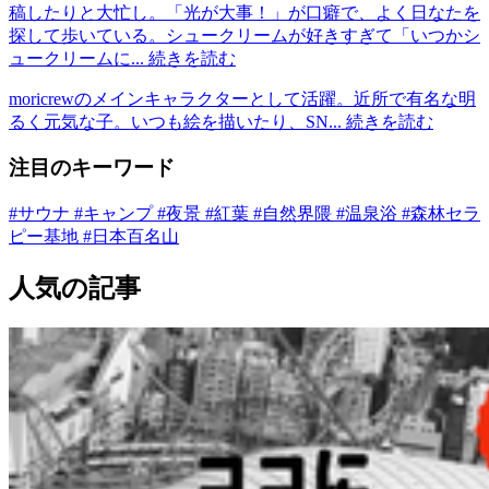
稿したりと大忙し。「光が大事！」が口癖で、よく日なたを
探して歩いている。シュークリームが好きすぎて「いつかシ
ュークリームに...
続きを読む
moricrewのメインキャラクターとして活躍。近所で有名な明
るく元気な子。いつも絵を描いたり、SN...
続きを読む
注目のキーワード
#サウナ
#キャンプ
#夜景
#紅葉
#自然界隈
#温泉浴
#森林セラ
ピー基地
#日本百名山
人気の記事