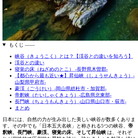
もくじ ――
峡谷（きょうこく）とは？【渓谷との違いを知ろう】
渓谷との違い
寝覚の床（ねざめのとこ） -長野県木曽郡-
【都心から最も近い★】昇仙峡（しょうせんきょう）-
山梨県甲府市-
豪渓（ごうけい）-岡山県総杜市・加賀郡-
帝釈峡（たいしゃくきょう）-広島県北東部-
長門峡（ちょうもんきょう）-山口県山口市・荻市-
まとめ
日本には、自然の力が生み出した美しい峡谷が数多くありま
す。その中でも「日本五大名峡」と称される5つの峡谷、
帝
釈峡、長門峡、豪渓、寝覚の床、そして昇仙峡
は、それぞ