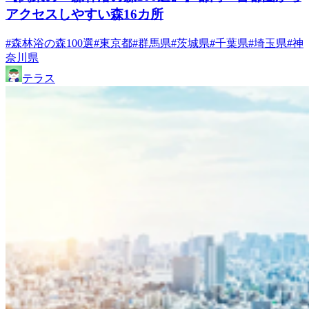
アクセスしやすい森16カ所
#森林浴の森100選
#東京都
#群馬県
#茨城県
#千葉県
#埼玉県
#神
奈川県
テラス