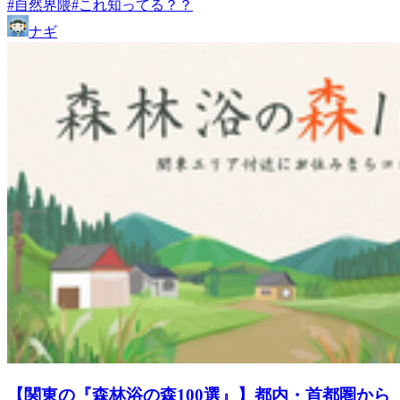
#自然界隈
#これ知ってる？？
ナギ
【関東の『森林浴の森100選』】都内・首都圏から