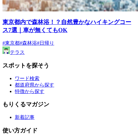
東京都内で森林浴！？自然豊かなハイキングコー
ス7選｜車が無くてもOK
#東京都
#森林浴
#日帰り
テラス
スポットを探そう
ワード検索
都道府県から探す
特徴から探す
もりくるマガジン
新着記事
使い方ガイド