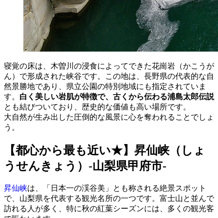
寝覚の床は、木曽川の浸食によってできた花崗岩（かこうが
ん）で形成された峡谷です。この地は、長野県の代表的な自
然景勝地であり、県立公園の特別地域にも指定されていま
す。
白く美しい岩肌が特徴で、古くから伝わる浦島太郎伝説
とも結びついており、歴史的な価値も高い場所です。
大自然が生み出した圧倒的な風景に心を奪われることでしょ
う。
【都心から最も近い★】昇仙峡（しょ
うせんきょう）-山梨県甲府市-
昇仙峡
は、「日本一の渓谷美」とも称される絶景スポット
で、山梨県を代表する観光名所の一つです。富士山と並んで
訪れる人が多く、特に秋の紅葉シーズンには、多くの観光客