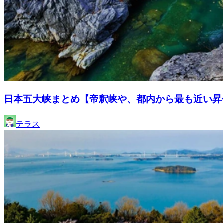
日本五大峡まとめ【帝釈峡や、都内から最も近い昇
テラス