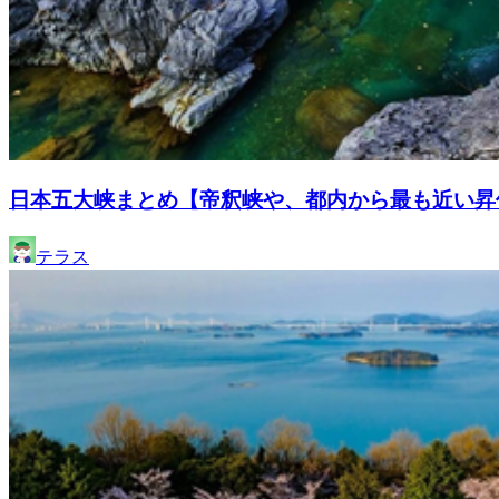
日本五大峡まとめ【帝釈峡や、都内から最も近い昇
テラス