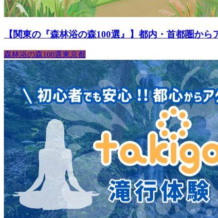
【関東の『森林浴の森100選』】都内・首都圏から
森林浴の森100選
東京都