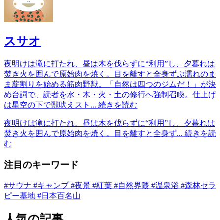
スサオ
夜明けは滝に打たれ、昼は木を伐らずに“利用”し、夕暮れは
焚き火を囲んで原始肉を焼く。目を離すと全身ずぶ濡れのま
ま薪割りを始める筋肉野獣。「自然は四つのジムだ！」が決
め台詞で、読者を水・木・火・土の修行へ強制召喚。仕上げ
は星空の下で獣吠えスト...
続きを読む
夜明けは滝に打たれ、昼は木を伐らずに“利用”し、夕暮れは
焚き火を囲んで原始肉を焼く。目を離すと全身ず...
続きを読
む
注目のキーワード
#サウナ
#キャンプ
#夜景
#紅葉
#自然界隈
#温泉浴
#森林セラ
ピー基地
#日本百名山
人気の記事