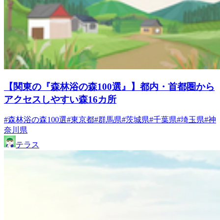
【関東の『森林浴の森100選』】都内・首都圏から
アクセスしやすい森16カ所
#森林浴の森100選
#東京都
#群馬県
#茨城県
#千葉県
#埼玉県
#神
奈川県
テラス