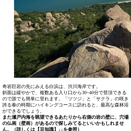
奇岩巨岩の先にみえる白浜は、渋川海岸です。
斜面は緩やかで、複数ある入り口から30~40分で登頂できる
ので誰でも簡単に登れます。「ツツジ」と「サクラ」の咲き
誇る春の時期にハイキングコースに訪れると、最高な森林浴
ができるでしょう。
また瀬戸内海を眺望できるあたりから右側の岩の壁に、穴場
の仏画（壁画）があるので探しみてるといいかもしれませ
ん。（詳しくは【豆知識】↓↓を参照）