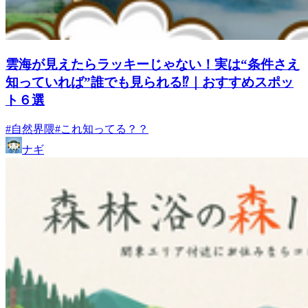
雲海が見えたらラッキーじゃない！実は“条件さえ
知っていれば”誰でも見られる⁉｜おすすめスポッ
ト６選
#自然界隈
#これ知ってる？？
ナギ