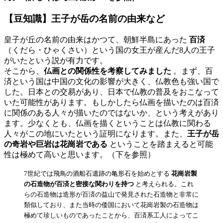
【豆知識】王子が岳の名前の由来など
皇子が丘の名前の由来はかつて、朝鮮半島にあった
百済
（くだら・ひゃくさい）という国の女王が産んだ8人の王子
がいたという説が有力です。
そこから、
仏画との関係性を考察してみました
。まず、百
済という国は中国の文化の影響が大きく、仏教色も強い国で
した。日本との交易があり、日本で仏教の普及をおこなって
いた可能性があります。もしかしたら仏画を描いたのは百済
に関係のある人々が描いたのではないか、という考えがあり
ます。少なくとも、仏画を描くということは仏教に関わる
人々がこの地にいたという証明になります。また、
王子が岳
の奇岩や巨岩は花崗岩である
ということを踏まえると可能
性は極めて高いと思います。（下を参照）
7世紀では飛鳥の酒船石遺跡の亀形石を始めとする
花崗岩製
の石造物が百済と密接な関わりを持つ
と考えられる。これ
らの石造物は造形が百済の益山で発見された石造物と非常に
類似しており、また当時の倭国において花崗岩製の石造物は
極めて珍しいものであったことから、百済系工人によってこ