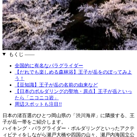
もくじ ――
全国的に有名なパラグライダー
【だれでも楽しめる森林浴】王子が岳をのぼってみよ
う！
【豆知識】王子が岳の名前の由来など
【日本のボルダリングの聖地・原点】王子が岳といっ
たら「ニコニコ岩」
周辺スポットも注目!!
日本の渚百選のひとつ岡山県の「渋川海岸」に隣接する、王
子が岳一帯をご紹介します。
ハイキング・パラグライダー・ボルダリングといったアクテ
ィビティをしながら瀬戸大橋や四国の山々、瀬戸内海国立公