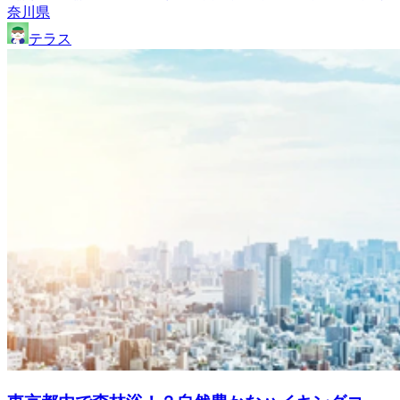
奈川県
テラス