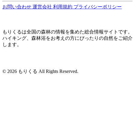
お問い合わせ
運営会社
利用規約
プライバシーポリシー
もりくるは全国の森林の情報を集めた総合情報サイトです。
ハイキング、森林浴をお考えの方にぴったりの自然をご紹介
します。
© 2026 もりくる All Rights Reserved.