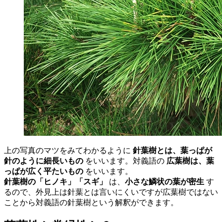
上の写真のマツをみてわかるように
針葉樹とは、葉っぱが
針のように細長いもの
をいいます。対義語の
広葉樹は、葉
っぱが広く平たいもの
をいいます。
針葉樹の「ヒノキ」「スギ」
は、
小さな鱗状の葉が密生
す
るので、外見上は針葉とは言いにくいですが広葉樹ではない
ことから対義語の針葉樹という解釈ができます。