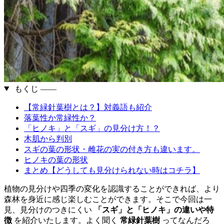
もくじ ――
【常緑針葉樹とは？】対義語も紹介
落葉性か常緑性か？
「ヒノキ」と「スギ」の見分け方！？
木肌から判別
スギの葉の形状・雌花の実の付き方も違います。
ヒノキの葉の形状
まとめ【どうしても見分けられない時はコチラ】
植物の見分けや四季の変化を認識することができれば、より
森林を身近に感じ楽しむことができます。そこで今回は一
見、見分けのつきにくい
「スギ」と「ヒノキ」の違いや特
徴
を紹介いたします。よく聞く
常緑針葉樹
ってなんだろ