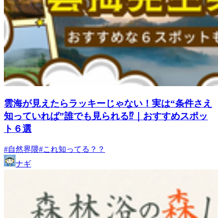
雲海が見えたらラッキーじゃない！実は“条件さえ
知っていれば”誰でも見られる⁉｜おすすめスポッ
ト６選
#自然界隈
#これ知ってる？？
ナギ