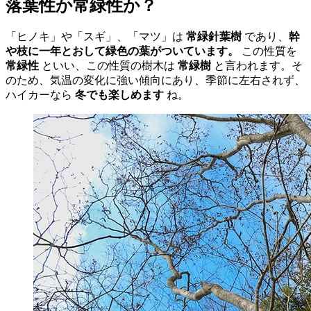
落葉性か常緑性か？
「ヒノキ」や「スギ」、「マツ」は
常緑針葉樹
であり、
幹
や枝に一年とおして緑色の葉がついています。
この性質を
常緑性
といい、この性質の樹木は
常緑樹
と言われます。そ
のため、気温の変化に強い傾向にあり、季節に左右されず、
ハイカーなら
冬でも楽しめます
ね。