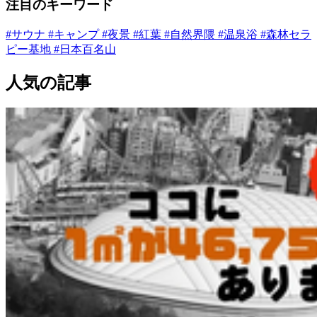
注目のキーワード
#サウナ
#キャンプ
#夜景
#紅葉
#自然界隈
#温泉浴
#森林セラ
ピー基地
#日本百名山
人気の記事