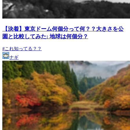
【決着】東京ドーム何個分って何？？大きさを公
園と比較してみた: 地球は何個分？
#これ知ってる？？
ナギ