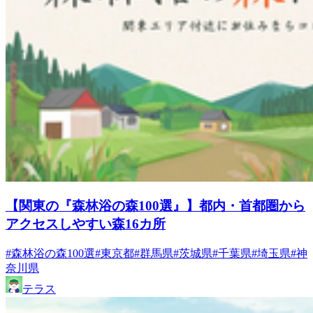
【関東の『森林浴の森100選』】都内・首都圏から
アクセスしやすい森16カ所
#森林浴の森100選
#東京都
#群馬県
#茨城県
#千葉県
#埼玉県
#神
奈川県
テラス