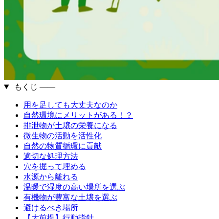
もくじ ――
用を足しても大丈夫なのか
自然環境にメリットがある！？
排泄物が土壌の栄養になる
微生物の活動を活性化
自然の物質循環に貢献
適切な処理方法
穴を掘って埋める
水源から離れる
温暖で湿度の高い場所を選ぶ
有機物が豊富な土壌を選ぶ
避けるべき場所
【大前提】行動指針