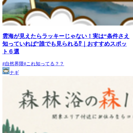
雲海が見えたらラッキーじゃない！実は“条件さえ
知っていれば”誰でも見られる⁉｜おすすめスポッ
ト６選
#自然界隈
#これ知ってる？？
ナギ