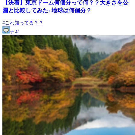
【決着】東京ドーム何個分って何？？大きさを公
園と比較してみた: 地球は何個分？
#これ知ってる？？
ナギ