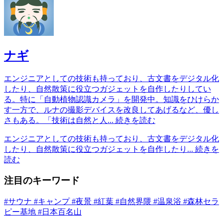
ナギ
エンジニアとしての技術も持っており、古文書をデジタル化
したり、自然散策に役立つガジェットを自作したりしてい
る。特に「自動植物認識カメラ」を開発中。知識をひけらか
す一方で、ルナの撮影デバイスを改良してあげるなど、優し
さもある。「技術は自然と人...
続きを読む
エンジニアとしての技術も持っており、古文書をデジタル化
したり、自然散策に役立つガジェットを自作したり...
続きを
読む
注目のキーワード
#サウナ
#キャンプ
#夜景
#紅葉
#自然界隈
#温泉浴
#森林セラ
ピー基地
#日本百名山