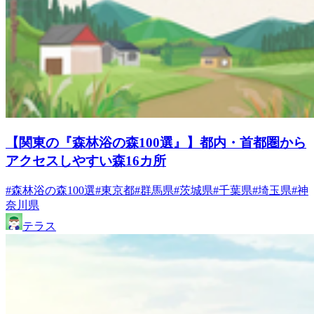
【関東の『森林浴の森100選』】都内・首都圏から
アクセスしやすい森16カ所
#森林浴の森100選
#東京都
#群馬県
#茨城県
#千葉県
#埼玉県
#神
奈川県
テラス