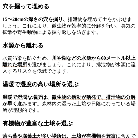
穴を掘って埋める
15〜20cmの深さの穴を掘り、
排泄物を埋めて土をかぶせま
しょう。これにより、微生物が効率的に分解を行い、臭気の
拡散や野生動物による掘り返しを防ぎます。
水源から離れる
水質汚染を防ぐため、
川や湖などの水源から60メートル以上
離れた場所
を選びましょう。これにより、排泄物が水源に流
入するリスクを低減できます。
温暖で湿度の高い場所を選ぶ
温暖で湿潤な場所は、
微生物の活動が活発で、排泄物の分解
が早く
進みます。森林内の湿った土壌や日陰になっている場
所が理想的です。
有機物が豊富な土壌を選ぶ
落ち葉や腐葉土が多い場所
は、土壌が有機物を豊富
に含んで