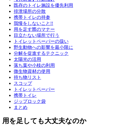
既存のトイレ施設を優先利用
排泄場所の分散
携帯トイレの持参
我慢をしないこと!!
用を足す際のマナー
目立たない場所で行う
トイレットペーパーの扱い
野生動物への影響を最小限に
分解を促進するテクニック
太陽光の活用
落ち葉や小枝の利用
微生物資材の使用
持ち物リスト
スコップ
トイレットペーパー
携帯トイレ
ジップロック袋
まとめ
用を足しても大丈夫なのか