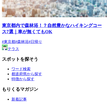
東京都内で森林浴！？自然豊かなハイキングコー
ス7選｜車が無くてもOK
#東京都
#森林浴
#日帰り
テラス
スポットを探そう
ワード検索
都道府県から探す
特徴から探す
もりくるマガジン
新着記事