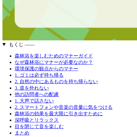
もくじ ――
森林浴を楽しむためのマナーガイド
なぜ森林浴にマナーが必要なのか？
環境保護の観点からのマナー
1. ゴミは必ず持ち帰る
2. 自然の中にあるものを持ち帰らない
3. 道を外れない
他の訪問者への配慮
1. 大声で話さない
2. スマートフォンや音楽の音量に気をつける
森林浴の効果を最大限に引き出すために
深呼吸とリラックス
目を閉じて音を楽しむ
まとめ