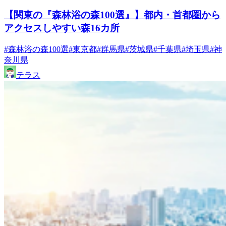
【関東の『森林浴の森100選』】都内・首都圏から
アクセスしやすい森16カ所
#森林浴の森100選
#東京都
#群馬県
#茨城県
#千葉県
#埼玉県
#神
奈川県
テラス