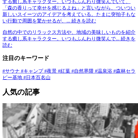
する癒し系キャラクター。いつもふんわり微笑んでいて、
「森の香りって幸せを感じるよね」と言いながら、ついつい
新しいスイーツのアイデアを考えている。たまに突拍子もな
い行動で周囲を驚かせるが、...
続きを読む
自然の中でのリラックス方法や、地域の美味しいものを紹介
する癒し系キャラクター。いつもふんわり微笑んで...
続きを
読む
注目のキーワード
#サウナ
#キャンプ
#夜景
#紅葉
#自然界隈
#温泉浴
#森林セラ
ピー基地
#日本百名山
人気の記事